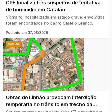
CPE localiza três suspeitos de tentativa
de homicídio em Catalão.
Vítima foi hospitalizada em estado grave; envolvidos
foram encontrados no bairro Castelo Branco.
Postado em
07/08/2026
Catalão
Obras do Linhão provocam interdição
temporária no trânsito em trecho da
Avenida Lamartine.
Serviço começa nesta sexta-feira (7) e seguirá em