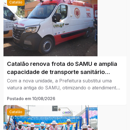
Catalão
Catalão renova frota do SAMU e amplia
capacidade de transporte sanitário
municipal.
Com a nova unidade, a Prefeitura substitui uma
viatura antiga do SAMU, otimizando o atendimento
de emergência e reforçando a frota de transporte
Postado em
10/08/2026
de pacientes sem risco de vida.
Catalão