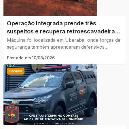
Operação integrada prende três
suspeitos e recupera retroescavadeira
furtada em Catalão.
Máquina foi localizada em Uberaba, onde forças de
segurança também apreenderam defensivos
agrícolas, equipamentos eletrônicos e celulares.
Postado em
10/08/2026
Catalão