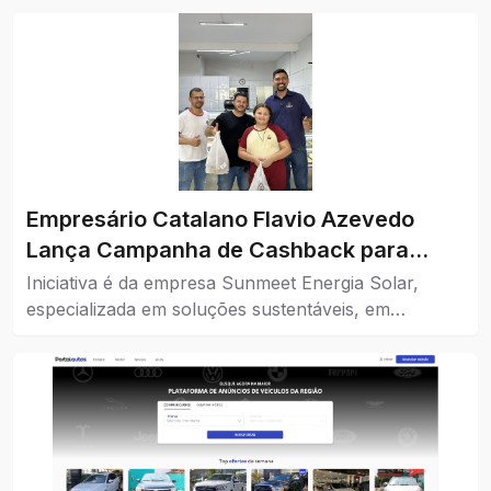
Empresário Catalano Flavio Azevedo
Lança Campanha de Cashback para
Impulsionar o Comércio da Cidade
Iniciativa é da empresa Sunmeet Energia Solar,
especializada em soluções sustentáveis, em
parceria com comércios da cidade.