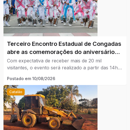
Terceiro Encontro Estadual de Congadas
abre as comemorações do aniversário
de Catalão com edição histórica pelos
Com expectativa de receber mais de 20 mil
150 anos da tradição.
visitantes, o evento será realizado a partir das 14h,
na Represa Clube do Povo e contará com uma
Postado em
10/08/2026
programação dedicada às comemorações do jubileu
das Congadas no município.
Catalão