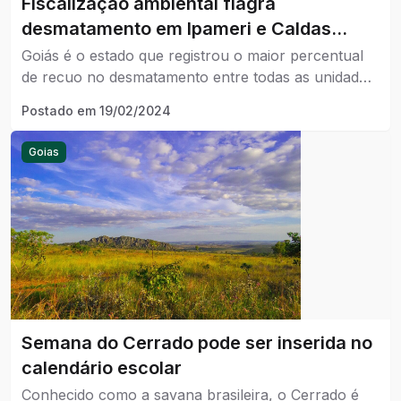
Fiscalização ambiental flagra
desmatamento em Ipameri e Caldas
Novas
Goiás é o estado que registrou o maior percentual
de recuo no desmatamento entre todas as unidades
federativas em que ocorre o bioma Cerrado.
Postado em
19/02/2024
Goias
Semana do Cerrado pode ser inserida no
calendário escolar
Conhecido como a savana brasileira, o Cerrado é