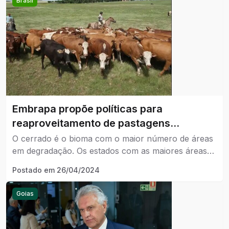
Brasil
que engajaram esses marcos brasileiros para
conscientizar a população sobre a situação do
bioma que precisa urgentemente de proteção.
Embrapa propõe políticas para
reaproveitamento de pastagens
degradadas
O cerrado é o bioma com o maior número de áreas
em degradação. Os estados com as maiores áreas
são o Mato Grosso (5,1 milhões de ha), Goiás (4,7
Postado em
26/04/2024
milhões de ha), Mato Grosso do Sul (4,3 milhões de
ha), Minas Gerais (4,0 milhões de ha) e o Pará (2,1
Goias
milhões de ha).