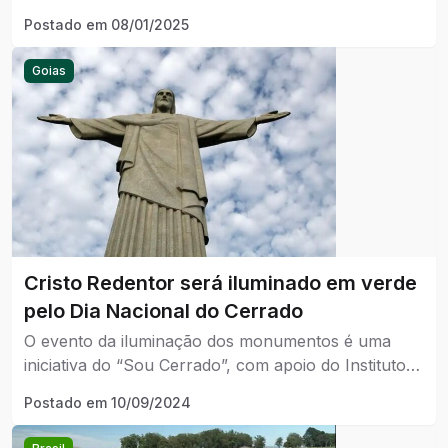
combate ao desmatamento do bioma
Postado em
08/01/2025
Goias
Cristo Redentor será iluminado em verde
pelo Dia Nacional do Cerrado
O evento da iluminação dos monumentos é uma
iniciativa do “Sou Cerrado”, com apoio do Instituto
Chico Mendes, WWF-Brasil, Voice of the Oceans,
Postado em
10/09/2024
Agência ACUCA, Rede Cerrado, ISPN, Instituto
Alok e Santuário Arquidiocesano Cristo Redentor,