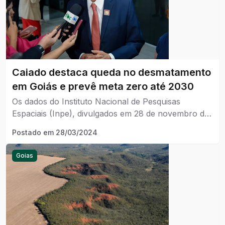
Caiado destaca queda no desmatamento
em Goiás e prevê meta zero até 2030
Os dados do Instituto Nacional de Pesquisas
Espaciais (Inpe), divulgados em 28 de novembro do
ano passado, constatam que Goiás liderou o
Postado em
28/03/2024
percentual de queda na supressão de vegetação
nativa entre todos os estados que possuem o bioma
Goias
Cerrado.