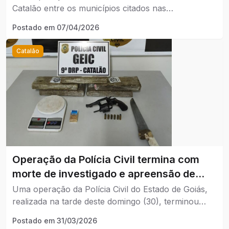
Catalão entre os municípios citados nas
investigações que apuram um esquema de venda
Postado em
07/04/2026
irregular de vagas no sistema público de saúde.
Catalão
Operação da Polícia Civil termina com
morte de investigado e apreensão de
drogas em Catalão.
Uma operação da Polícia Civil do Estado de Goiás,
realizada na tarde deste domingo (30), terminou
com a morte de um investigado de 18 anos no
Postado em
31/03/2026
Bairro Primavera, em Catalão.