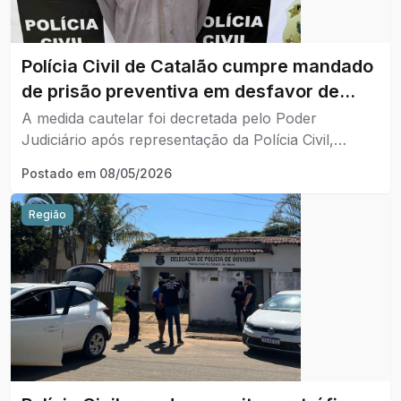
Polícia Civil de Catalão cumpre mandado
de prisão preventiva em desfavor de
investigado por estupro de vulnerável.
A medida cautelar foi decretada pelo Poder
Judiciário após representação da Polícia Civil,
baseada em elementos informativos que
Postado em
08/05/2026
demonstraram a gravidade concreta das condutas e
o risco à ordem pública.
Região