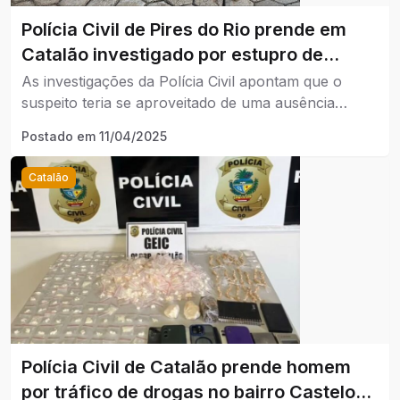
Polícia Civil de Pires do Rio prende em
Catalão investigado por estupro de
vulnerável
As investigações da Polícia Civil apontam que o
suspeito teria se aproveitado de uma ausência
temporária da genitora da vítima no imóvel onde
Postado em
11/04/2025
residiam, em Pires do Rio, para praticar atos
libidinosos contra a criança, que confidenciou o
Catalão
ocorrido a pessoas próximas.
Polícia Civil de Catalão prende homem
por tráfico de drogas no bairro Castelo