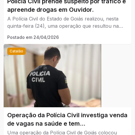
Polícia Civil prende suspeito por tráfico e
apreende drogas em Ouvidor.
A Polícia Civil do Estado de Goiás realizou, nesta
quinta-feira (24), uma operação que resultou na
prisão em flagrante de um homem de 31 anos por
Postado em
24/04/2026
tráfico de drogas, em Ouvidor.
Catalão
Operação da Polícia Civil investiga venda
de vagas na saúde e tem
desdobramentos em Catalão.
Uma operação da Polícia Civil de Goiás colocou