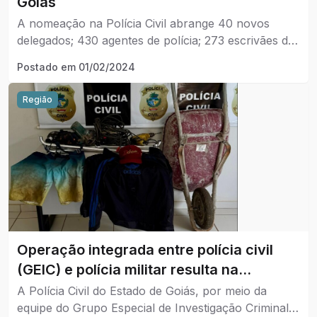
Goiás
A nomeação na Polícia Civil abrange 40 novos
delegados; 430 agentes de polícia; 273 escrivães de
polícia da 3ª classe e 56 papiloscopistas policiais. A
Postado em
01/02/2024
chegada dos novos agentes fortalecerá a
capacidade investigava e administrativa da Polícia
Região
Civil.
Operação integrada entre polícia civil
(GEIC) e polícia militar resulta na
identificação de suspeito de furtos na
A Polícia Civil do Estado de Goiás, por meio da
região e desvenda rede de receptação
equipe do Grupo Especial de Investigação Criminal -