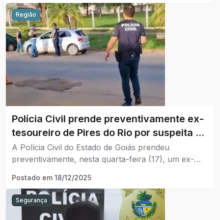
Região
Polícia Civil prende preventivamente ex-
tesoureiro de Pires do Rio por suspeita de
desvio de recursos públicos.
A Polícia Civil do Estado de Goiás prendeu
preventivamente, nesta quarta-feira (17), um ex-
tesoureiro do município de Pires do Rio, de 49
Postado em
18/12/2025
anos, investigado por crimes contra a
Administração Pública.
Segurança