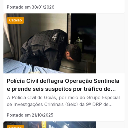
GEIC/9ª DRP, com apoio de Policiais Militares do 9º
de materiais subtraídos de construções.
Postado em
30/01/2026
CRPM, deflagrou Operação de combate a crimes
patrimoniais na cidade de Catalão/GO.
Catalão
Polícia Civil deflagra Operação Sentinela
e prende seis suspeitos por tráfico de
drogas em Catalão e Goiandira
A Polícia Civil de Goiás, por meio do Grupo Especial
de Investigações Criminais (Geic) da 9ª DRP de
Catalão, com apoio da Polícia Militar, deflagrou
Postado em
21/10/2025
nesta terça-feira (21/10/2025) a Operação Integrada
Sentinela.