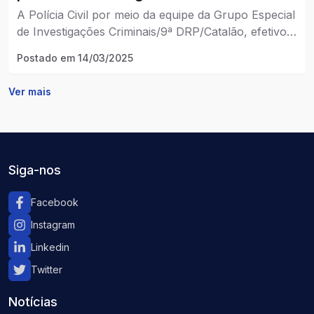
Branco
A Polícia Civil por meio da equipe da Grupo Especial
de Investigações Criminais/9ª DRP/Catalão, efetivou
cumprimento na manhã desta sexta-feira, 14/03
Postado em
14/03/2025
Ver mais
Siga-nos
Facebook
Instagram
Linkedin
Twitter
Notícias