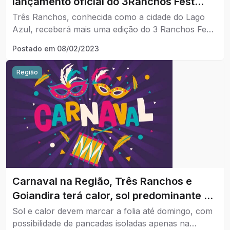
lançamento oficial do 3Ranchos Fest
Folia 2023
Três Ranchos, conhecida como a cidade do Lago
Azul, receberá mais uma edição do 3 Ranchos Fest
Folia, de 17 a 21 de fevereiro; o anúncio da data
Postado em
08/02/2023
confirma que a cidade continuará sendo o principal
destino para os turistas no carnaval goiano.
Região
Carnaval na Região, Três Ranchos e
Goiandira terá calor, sol predominante e
chance de chuva apenas na segunda-
Sol e calor devem marcar a folia até domingo, com
feira.
possibilidade de pancadas isoladas apenas na