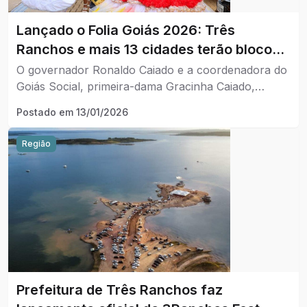
Lançado o Folia Goiás 2026: Três
Ranchos e mais 13 cidades terão blocos
de carnaval
O governador Ronaldo Caiado e a coordenadora do
Goiás Social, primeira-dama Gracinha Caiado,
lançaram nesta segunda-feira (12/01), o projeto
Postado em
13/01/2026
Folia Goiás 2026, iniciativa que apoia as festividades
carnavalescas em Goiânia e em diversos municípios
Região
do estado.
Prefeitura de Três Ranchos faz