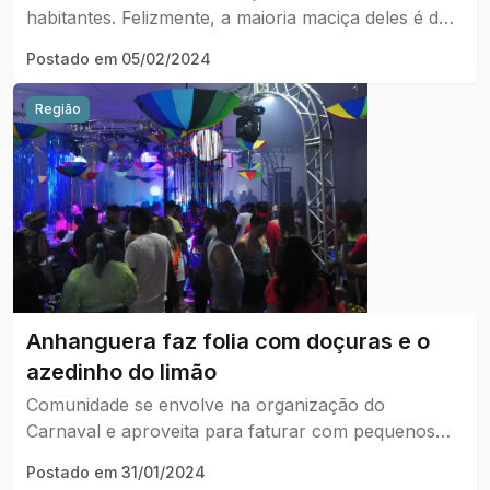
habitantes. Felizmente, a maioria maciça deles é de
casos leves. A uma semana do Carnaval 2024, os
Postado em
05/02/2024
dados preocupam, já que a folia prevê quatro dias
de muita aglomeração.
Região
Anhanguera faz folia com doçuras e o
azedinho do limão
Comunidade se envolve na organização do
Carnaval e aproveita para faturar com pequenos
negócios. Anhanguera possui praias artificiais ao
Postado em
31/01/2024
longo do rio, que se tornam pontos de encontro