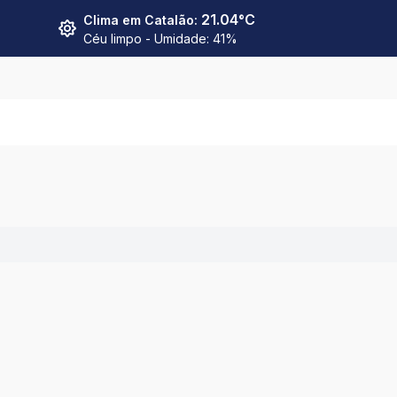
21.04
°C
Clima em
Catalão
:
Céu limpo
- Umidade:
41
%