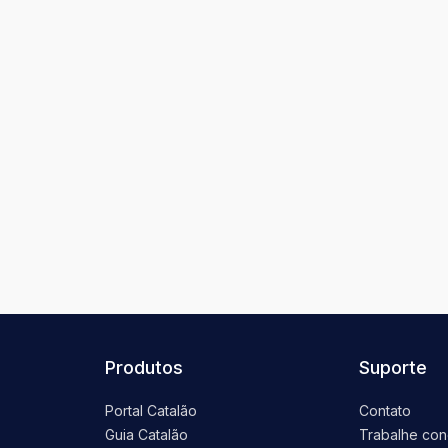
Produtos
Suporte
Portal Catalão
Contato
Guia Catalão
Trabalhe co