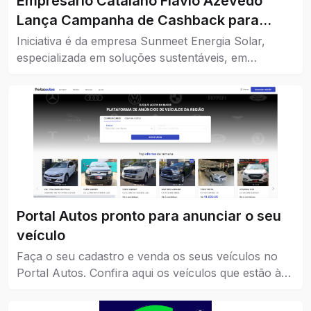
Empresário Catalano Flavio Azevedo
Lança Campanha de Cashback para
Impulsionar o Comércio da Cidade
Iniciativa é da empresa Sunmeet Energia Solar,
especializada em soluções sustentáveis, em
parceria com comércios da cidade.
Portal Autos pronto para anunciar o seu
veículo
Faça o seu cadastro e venda os seus veículos no
Portal Autos. Confira aqui os veículos que estão à
venda em Catalão.