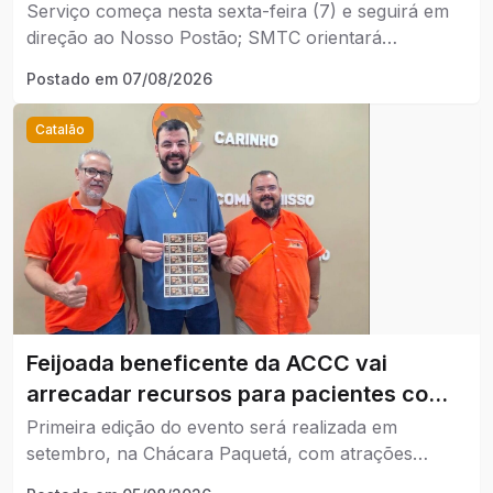
Avenida Lamartine.
Serviço começa nesta sexta-feira (7) e seguirá em
direção ao Nosso Postão; SMTC orientará
motoristas durante os trabalhos.
Postado em
07/08/2026
Catalão
Feijoada beneficente da ACCC vai
arrecadar recursos para pacientes com
câncer em Catalão.
Primeira edição do evento será realizada em
setembro, na Chácara Paquetá, com atrações
musicais e venda limitada a 400 ingressos.