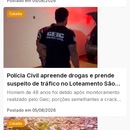
Postado em
05/08/2026
Catalão
Polícia Civil apreende drogas e prende
suspeito de tráfico no Loteamento São
Lucas, em Catalão.
Homem de 48 anos foi detido após monitoramento
realizado pelo Geic; porções semelhantes a crack
foram encontradas no imóvel.
Postado em
05/08/2026
Catalão