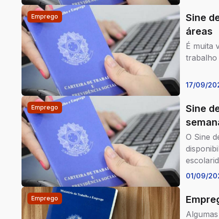
Sine d
Emprego
áreas
É muita 
trabalho
17/09/20
Sine d
Emprego
seman
O Sine d
disponib
escolari
01/09/20
Empreg
Emprego
Algumas 