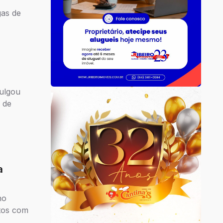
gas de
vulgou
 de
a
no
atos com