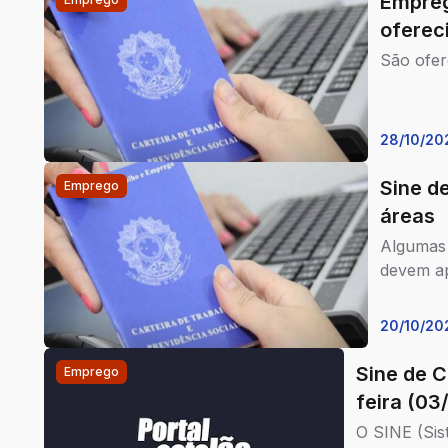
Empreg
oferec
São ofer
28/10/20
Sine d
Emprego
áreas
Algumas 
devem ap
20/10/20
Sine de 
Emprego
feira (03
O SINE (Sis