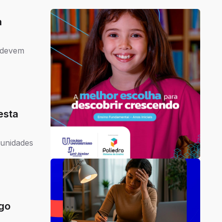
a
s devem
esta
tunidades
ego