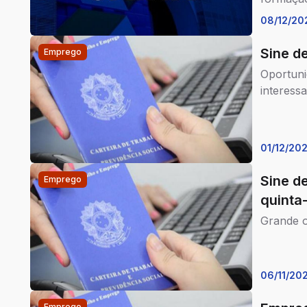
08/12/20
Sine d
Emprego
Oportuni
interess
01/12/20
Sine d
Emprego
quinta-
Grande 
06/11/20
Emprego