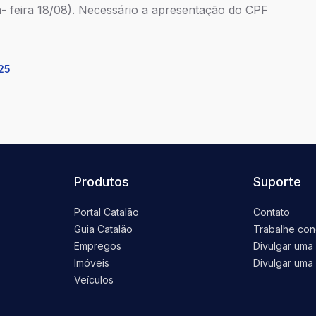
- feira 18/08). Necessário a apresentação do CPF
25
Produtos
Suporte
Portal Catalão
Contato
Guia Catalão
Trabalhe co
Empregos
Divulgar uma
Imóveis
Divulgar uma 
Veículos