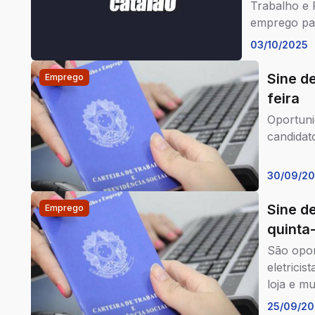
Trabalho e 
emprego par
03/10/2025
Sine d
Emprego
feira
Oportuni
candidat
30/09/2
Sine d
Emprego
quinta-
São opor
eletricis
loja e mu
25/09/20