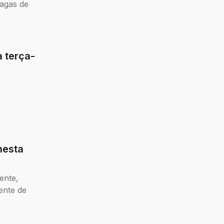
vagas de
 terça-
nesta
ente,
rente de