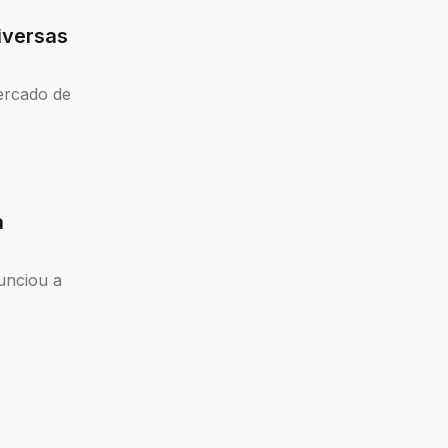
iversas
ercado de
a
unciou a