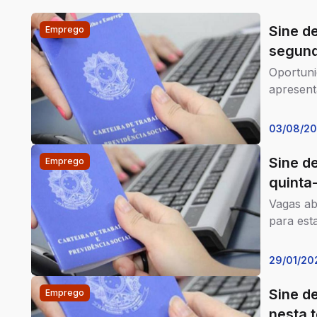
Sine d
Emprego
segund
Oportuni
apresent
03/08/2
Sine d
Emprego
quinta-
Vagas ab
para est
29/01/20
Sine d
Emprego
nesta t