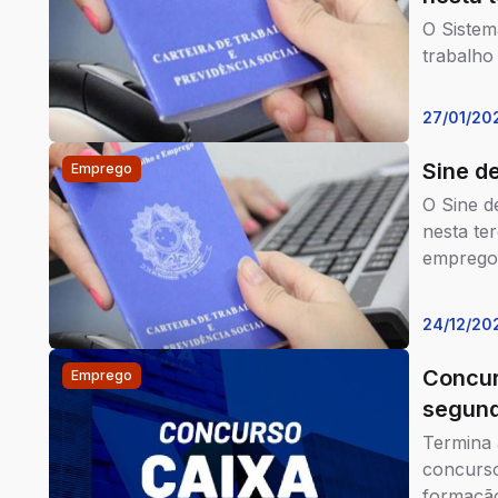
O Sistem
trabalho 
27/01/20
Sine d
Emprego
O Sine d
nesta te
emprego 
24/12/20
Concur
Emprego
segund
Termina 
concurso
formação