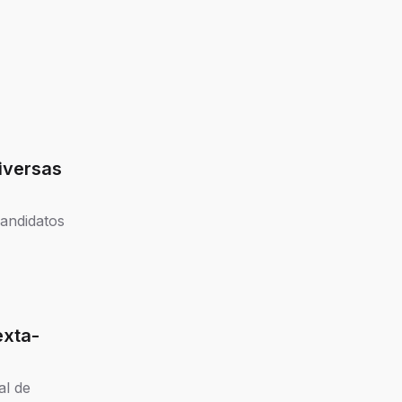
iversas
andidatos
exta-
al de