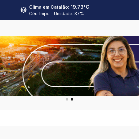
19.73
°C
Clima em
Catalão
:
Céu limpo
- Umidade:
37
%