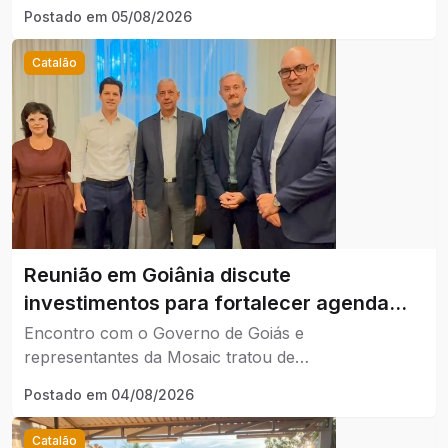
horário.
Postado em
05/08/2026
Catalão
Reunião em Goiânia discute
investimentos para fortalecer agenda
ambiental de Catalão.
Encontro com o Governo de Goiás e
representantes da Mosaic tratou de
desenvolvimento sustentável e qualidade de vida no
Postado em
04/08/2026
município.
Catalão