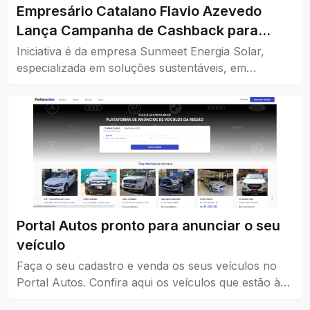
Empresário Catalano Flavio Azevedo
Lança Campanha de Cashback para
Impulsionar o Comércio da Cidade
Iniciativa é da empresa Sunmeet Energia Solar,
especializada em soluções sustentáveis, em
parceria com comércios da cidade.
Portal Autos pronto para anunciar o seu
veículo
Faça o seu cadastro e venda os seus veículos no
Portal Autos. Confira aqui os veículos que estão à
venda em Catalão.