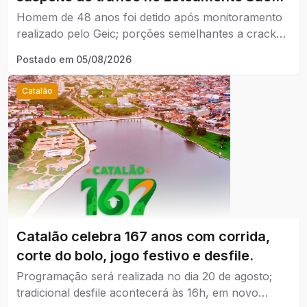
Lucas, em Catalão.
Homem de 48 anos foi detido após monitoramento
realizado pelo Geic; porções semelhantes a crack
foram encontradas no imóvel.
Postado em
05/08/2026
Catalão
Catalão celebra 167 anos com corrida,
corte do bolo, jogo festivo e desfile.
Programação será realizada no dia 20 de agosto;
tradicional desfile acontecerá às 16h, em novo