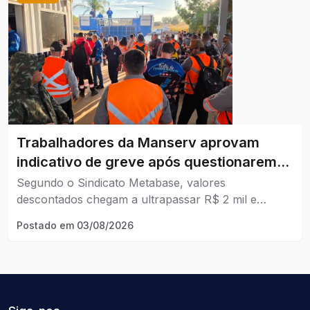
Trabalhadores da Manserv aprovam
indicativo de greve após questionarem
descontos no plano de saúde.
Segundo o Sindicato Metabase, valores
descontados chegam a ultrapassar R$ 2 mil e
categoria também denuncia descumprimento do
Postado em
03/08/2026
acordo coletivo.