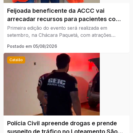
Feijoada beneficente da ACCC vai
arrecadar recursos para pacientes com
câncer em Catalão.
Primeira edição do evento será realizada em
setembro, na Chácara Paquetá, com atrações
musicais e venda limitada a 400 ingressos.
Postado em
05/08/2026
Catalão
Polícia Civil apreende drogas e prende
suspeito de tráfico no Loteamento São