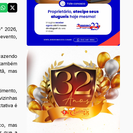
” 2026,
 evento,
trazendo
 também
stã, mas
imento,
vizinhas
tativa é
co, mas
r que a