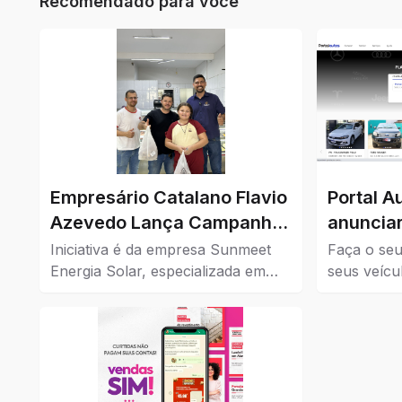
Recomendado para você
Empresário Catalano Flavio
Portal A
Azevedo Lança Campanha
anunciar
de Cashback para
Iniciativa é da empresa Sunmeet
Faça o seu
Impulsionar o Comércio da
Energia Solar, especializada em
seus veícu
soluções sustentáveis, em parceria
Confira aq
Cidade
com comércios da cidade.
à venda em