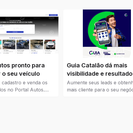
utos pronto para
Guia Catalão dá mais
 o seu veículo
visibilidade e resultado
seu negócio
 cadastro e venda os
Aumente seus leads e obten
los no Portal Autos.
mais cliente para o seu negóc
ui os veículos que estão
Guia Catalão veio para traze
 Catalão.
visibilidade para empresas, 
e instituições de todos os níve
pequena, média e grande.