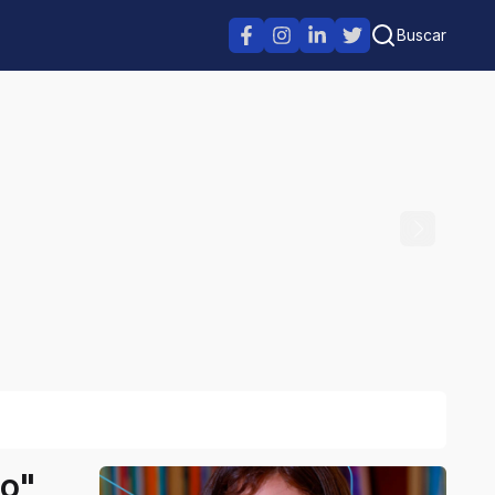
Buscar
to"