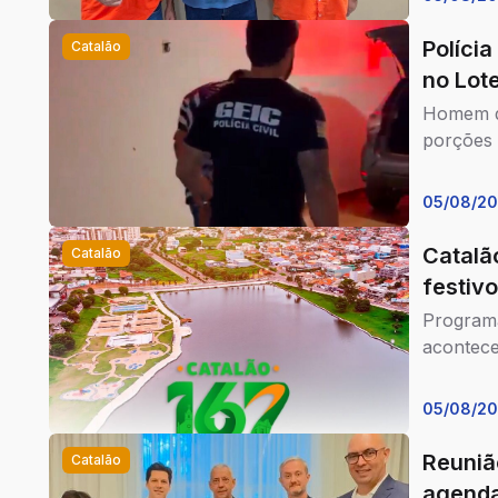
Polícia
Catalão
no Lot
Homem de
porções 
05/08/2
Catalã
Catalão
festivo
Programa
acontece
05/08/2
Reuniã
Catalão
agenda