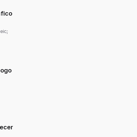
áfico
eic;
jogo
lecer