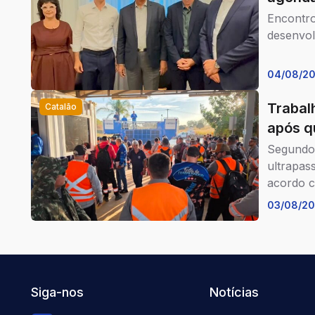
Encontro
desenvol
04/08/2
Trabal
Catalão
após q
Segundo 
ultrapas
acordo c
03/08/2
Siga-nos
Notícias