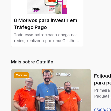
8 Motivos para investir em
Tráfego Pago
Todo esse patrocinado chega nas
redes, realizado por uma Gestão
de Tráfego Pago que dá resultados
reais para a empresa que coloca
como estratégia de venda e
Mais sobre
Catalão
também no marketing.
Feijoa
Catalão
para p
Primeira
Paquetá,
05/08/2