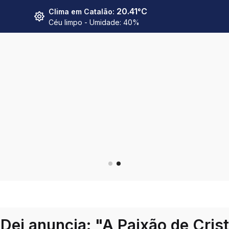
20.41
°C
Clima em
Catalão
:
Céu limpo
- Umidade:
40
%
Dei anuncia: "A Paixão de Cris