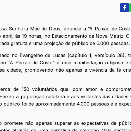
ssa Senhora Mãe de Deus, anuncia a “A Paixão de Cristo
abril, às 19 horas, no Estacionamento da Nova Matriz. O
trada gratuita e uma projeção de público de 6.000 pessoas.
eado no Evangelho de Lucas (capítulo 1, versículo 38), 
o “A Paixão de Cristo” é uma manifestação religiosa e
ossa cidade, promovendo não apenas a vivência da fé cri
cerca de 150 voluntários que, com amor e compromet
ixão à população catalana e aos visitantes das cidades 
o público foi de aproximadamente 4.000 pessoas e a expec
o promete não apenas superar as expectativas de públi
tes através de uma narrativa de devoção. Vale destaca