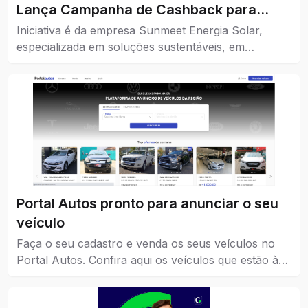
Lança Campanha de Cashback para
Impulsionar o Comércio da Cidade
Iniciativa é da empresa Sunmeet Energia Solar,
especializada em soluções sustentáveis, em
parceria com comércios da cidade.
Portal Autos pronto para anunciar o seu
veículo
Faça o seu cadastro e venda os seus veículos no
Portal Autos. Confira aqui os veículos que estão à
venda em Catalão.