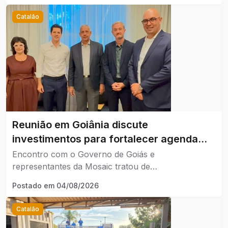
Catalão
Reunião em Goiânia discute
investimentos para fortalecer agenda
ambiental de Catalão.
Encontro com o Governo de Goiás e
representantes da Mosaic tratou de
desenvolvimento sustentável e qualidade de vida no
Postado em
04/08/2026
município.
Catalão