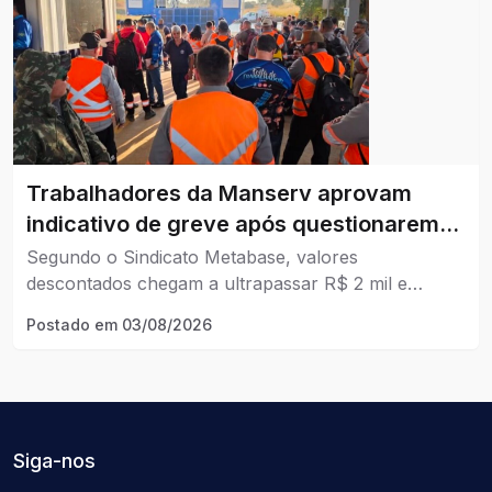
Trabalhadores da Manserv aprovam
indicativo de greve após questionarem
descontos no plano de saúde.
Segundo o Sindicato Metabase, valores
descontados chegam a ultrapassar R$ 2 mil e
categoria também denuncia descumprimento do
Postado em
03/08/2026
acordo coletivo.
Siga-nos