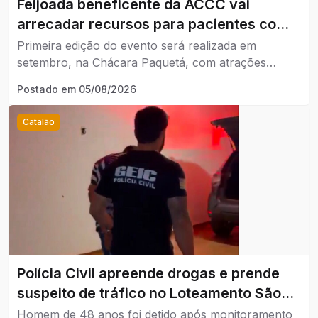
Feijoada beneficente da ACCC vai
arrecadar recursos para pacientes com
câncer em Catalão.
Primeira edição do evento será realizada em
setembro, na Chácara Paquetá, com atrações
musicais e venda limitada a 400 ingressos.
Postado em
05/08/2026
Catalão
Polícia Civil apreende drogas e prende
suspeito de tráfico no Loteamento São
Lucas, em Catalão.
Homem de 48 anos foi detido após monitoramento