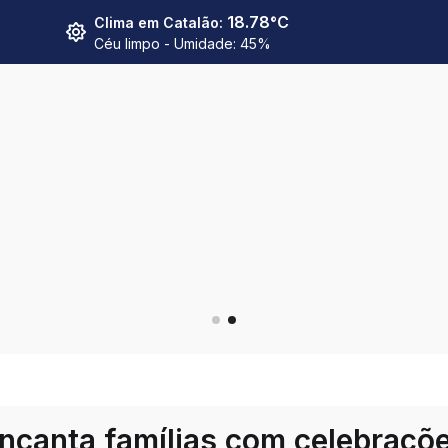
18.78
°C
Clima em
Catalão
:
Céu limpo
- Umidade:
45
%
ncanta famílias com celebraçõ