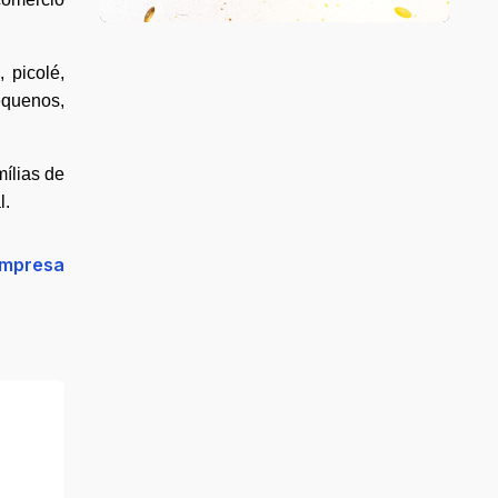
 picolé,
equenos,
ílias de
l.
empresa