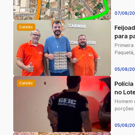
07/08/2
Feijoa
Catalão
para p
Primeira
Paquetá,
05/08/2
Polícia
Catalão
no Lot
Homem de
porções 
05/08/2