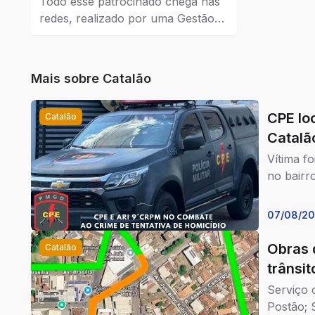
Todo esse patrocinado chega nas
redes, realizado por uma Gestão
de Tráfego Pago que dá resultados
reais para a empresa que coloca
como estratégia de venda e
Mais sobre
Catalão
também no marketing.
CPE loc
Catalão
Catalã
Vítima f
no bairr
07/08/2
Obras 
Catalão
trânsi
Serviço 
Postão; 