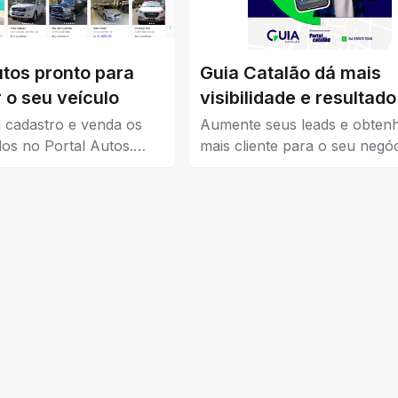
utos pronto para
Guia Catalão dá mais
 o seu veículo
visibilidade e resultado
seu negócio
 cadastro e venda os
Aumente seus leads e obten
los no Portal Autos.
mais cliente para o seu negóc
ui os veículos que estão
Guia Catalão veio para traze
 Catalão.
visibilidade para empresas, 
e instituições de todos os níve
pequena, média e grande.