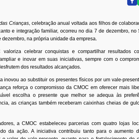
 das Crianças
, celebração anual voltada aos filhos de colabora
anto e integração familiar, ocorreu no dia 7 de dezembro, no
e dezembro, na própria unidade da empresa.
valoriza celebrar conquistas e compartilhar resultados 
mpliar e inovar em suas iniciativas, sempre com o compro
desfrutem dos resultados alcançados.
inovou ao substituir os presentes físicos por um vale-presen
dança reforça o compromisso da CMOC em oferecer mais lib
onsável escolha o presente que melhor se adequa às prefer
ência, as crianças também receberam caixinhas cheias de gul
adores, a CMOC estabeleceu parcerias com quatro lojas loc
odo da ação. A iniciativa contribuiu tanto para o aumento 
r o valor do vale-presente, quanto para o fortalecimento do 