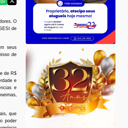
dores. O
 SESI de
com seus
misso de
te de R$
erdade e
ências e
oseimas,
ais, que
do poder
comércio