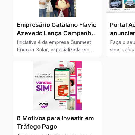
Empresário Catalano Flavio
Portal A
Azevedo Lança Campanha
anunciar
de Cashback para
Iniciativa é da empresa Sunmeet
Faça o seu
Impulsionar o Comércio da
Energia Solar, especializada em
seus veícu
soluções sustentáveis, em parceria
Confira aq
Cidade
com comércios da cidade.
à venda em
8 Motivos para investir em
Tráfego Pago