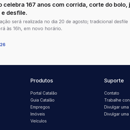
o celebra 167 anos com corrida, corte do bolo, 
 e desfile.
ção será realizada no dia 20 de agosto; tradicional desfile
rá às 16h, em novo horário.
026
Produtos
Suporte
Portal Catalão
Contato
Guia Catalão
Trabalhe co
Empregos
Divulgar uma
Imóveis
Divulgar uma 
Veículos