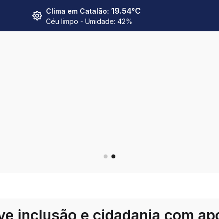
19.54
°C
Clima em
Catalão
:
Céu limpo
- Umidade:
42
%
ve inclusão e cidadania com ap