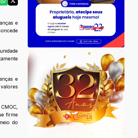
ianças e
 concede
munidade
etamente
anças e
 valores
a CMOC,
ue firme
meio do