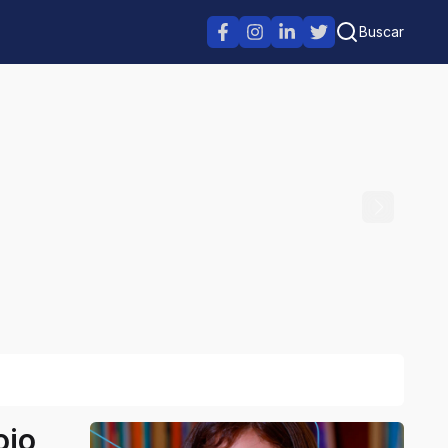
Buscar
oio