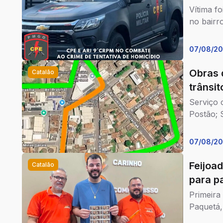
Vítima f
no bairr
07/08/2
Obras 
Catalão
trânsi
Serviço 
Postão; 
07/08/2
Feijoa
Catalão
para p
Primeira
Paquetá,