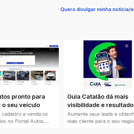
Quero divulgar minha notícia/
utos pronto para
Guia Catalão dá mais
 o seu veículo
visibilidade e resultado
seu negócio
 cadastro e venda os
Aumente seus leads e obten
los no Portal Autos.
mais cliente para o seu negóc
ui os veículos que estão
Guia Catalão veio para traze