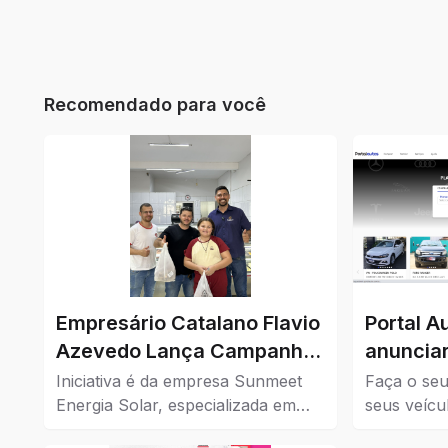
Recomendado para você
Empresário Catalano Flavio
Portal A
Azevedo Lança Campanha
anunciar
de Cashback para
Iniciativa é da empresa Sunmeet
Faça o seu
Impulsionar o Comércio da
Energia Solar, especializada em
seus veícu
soluções sustentáveis, em parceria
Confira aq
Cidade