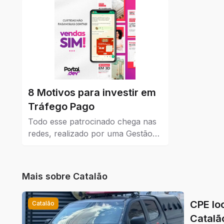
com comércios da cidade.
à venda em
8 Motivos para investir em
Tráfego Pago
Todo esse patrocinado chega nas
redes, realizado por uma Gestão
de Tráfego Pago que dá resultados
reais para a empresa que coloca
como estratégia de venda e
Mais sobre
Catalão
também no marketing.
CPE loc
Catalão
Catalã