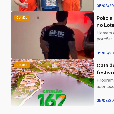
05/08/2
Polícia
Catalão
no Lot
Homem de
porções 
05/08/2
Catalã
Catalão
festivo
Programa
acontece
05/08/2