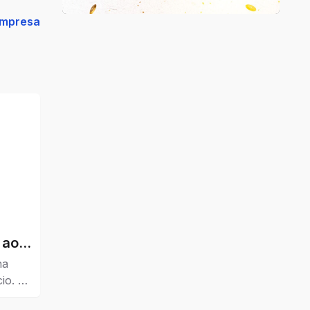
empresa
 ao
ha
io. O
r