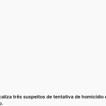
 Catalão.
visibilidade para empresas, 
e instituições de todos os níve
pequena, média e grande.
aliza três suspeitos de tentativa de homicídio
o.