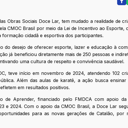
las Obras Sociais Doce Lar, tem mudado a realidade de cr
 pela CMOC Brasil por meio da Lei de Incentivo ao Esporte,
a formação cidadã e esportiva dos participantes.
ado do desejo de oferecer esporte, lazer e educação à co
tuição já beneficiou diretamente mais de 250 pessoas e indir
entivando uma cultura de respeito e convivência saudável.
OC, teve início em novembro de 2024, atendendo 102 cri
ública. Além das aulas de karatê, a ação busca ensinar
refletem em resultados positivos.
mpo de Aprender, financiado pelo FMDCA com apoio d
023 e 2024. Com o apoio da CMOC Brasil, a Doce Lar seg
portunidades para as novas gerações de Catalão, por 