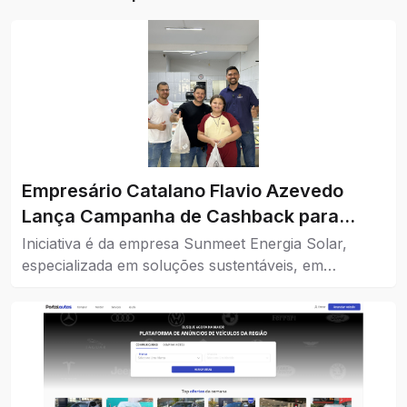
Empresário Catalano Flavio Azevedo
Lança Campanha de Cashback para
Impulsionar o Comércio da Cidade
Iniciativa é da empresa Sunmeet Energia Solar,
especializada em soluções sustentáveis, em
parceria com comércios da cidade.