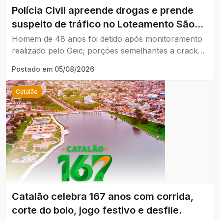
Polícia Civil apreende drogas e prende
suspeito de tráfico no Loteamento São
Lucas, em Catalão.
Homem de 48 anos foi detido após monitoramento
realizado pelo Geic; porções semelhantes a crack
foram encontradas no imóvel.
Postado em
05/08/2026
Catalão
Catalão celebra 167 anos com corrida,
corte do bolo, jogo festivo e desfile.