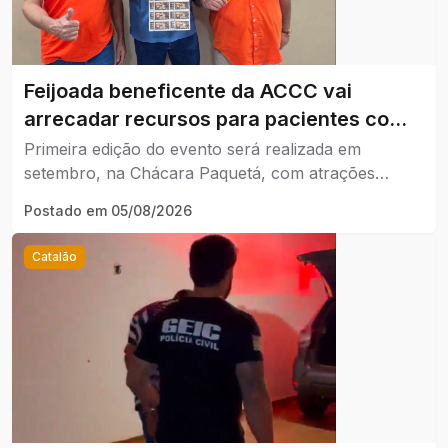
Feijoada beneficente da ACCC vai
arrecadar recursos para pacientes com
câncer em Catalão.
Primeira edição do evento será realizada em
setembro, na Chácara Paquetá, com atrações
musicais e venda limitada a 400 ingressos.
Postado em
05/08/2026
Catalão