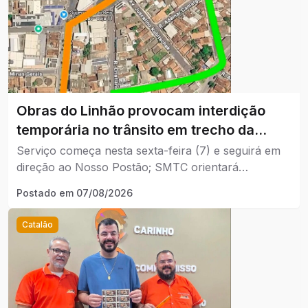
Obras do Linhão provocam interdição
temporária no trânsito em trecho da
Avenida Lamartine.
Serviço começa nesta sexta-feira (7) e seguirá em
direção ao Nosso Postão; SMTC orientará
motoristas durante os trabalhos.
Postado em
07/08/2026
Catalão