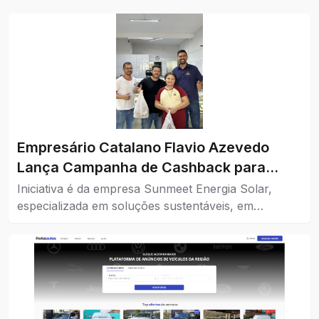
Empresário Catalano Flavio Azevedo
Lança Campanha de Cashback para
Impulsionar o Comércio da Cidade
Iniciativa é da empresa Sunmeet Energia Solar,
especializada em soluções sustentáveis, em
parceria com comércios da cidade.