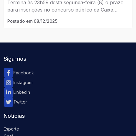
chegam a R$ 16,4 mil
Termina às 23h59 desta segunda-feira (8) o prazo
para inscrições no concurso público da Caixa
Econômica Federal, destinado a candidatos com
Postado em
08/12/2025
formação superior.
Siga-nos
Facebook
Instagram
Linkedin
Twitter
Notícias
Esporte