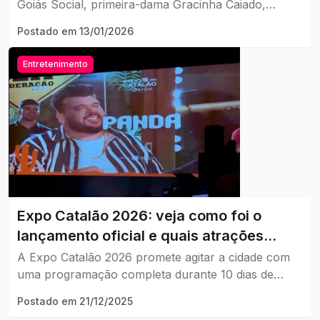
Goiás Social, primeira-dama Gracinha Caiado,
lançaram nesta segunda-feira (12/01), o projeto
Postado em
13/01/2026
Folia Goiás 2026, iniciativa que apoia as festividades
carnavalescas em Goiânia e em diversos municípios
Entretenimento
do estado.
Expo Catalão 2026: veja como foi o
lançamento oficial e quais atrações
estão confirmadas para os 10 dias de
A Expo Catalão 2026 promete agitar a cidade com
festa
uma programação completa durante 10 dias de
evento no Parque de Exposições, entre os dias 16 e
Postado em
21/12/2025
26 de julho.