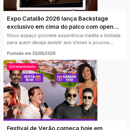
Expo Catalão 2026 lança Backstage
exclusivo em cima do palco com open
bar premium
Novo espaço promete experiência inédita e limitada
para quem deseja assistir aos shows a poucos
metros dos artistas
Postado em
25/05/2026
Entretenimento
Festival de Verão começa hoje em