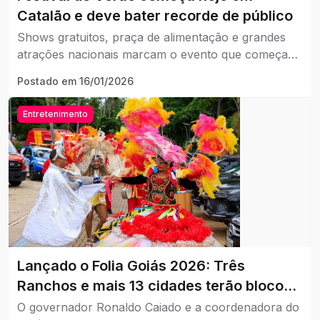
Catalão e deve bater recorde de público
Shows gratuitos, praça de alimentação e grandes
atrações nacionais marcam o evento que começa
hoje e deve atrair público recorde em Catalão.
Postado em
16/01/2026
Entretenimento
Lançado o Folia Goiás 2026: Três
Ranchos e mais 13 cidades terão blocos
de carnaval
O governador Ronaldo Caiado e a coordenadora do