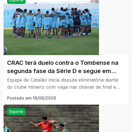
Esporte
CRAC terá duelo contra o Tombense na
segunda fase da Série D e segue em
busca do acesso.
Equipe de Catalão inicia disputa eliminatória diante
do clube mineiro com vaga nas oitavas de final e
sonho da Série C em jogo.
Postado em
16/06/2026
Esporte