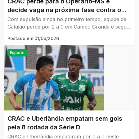
CRAC perde para o Operário-MS e
decide vaga na próxima fase contra o
Ivinhema em Catalão
Com expulsão ainda no primeiro tempo, equipe de
Catalão perde por 2 a 0 em Campo Grande e segue
na briga por classificação para a próxima fase da
Postado em
01/06/2026
competição.
Esporte
CRAC e Uberlândia empatam sem gols
pela 8 rodada da Série D
CRAC e Uberlândia empataram por 0 a 0 neste