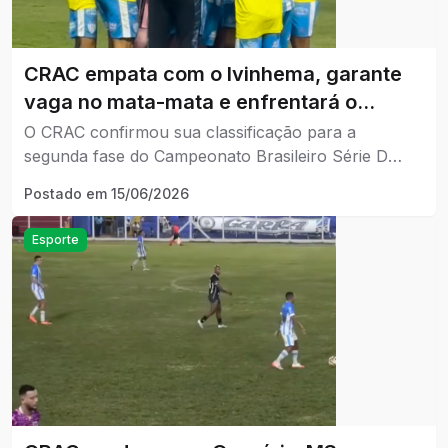
CRAC empata com o Ivinhema, garante
vaga no mata-mata e enfrentará o
Tombense na segunda fase da Série D
O CRAC confirmou sua classificação para a
segunda fase do Campeonato Brasileiro Série D
2026.
Postado em
15/06/2026
Esporte