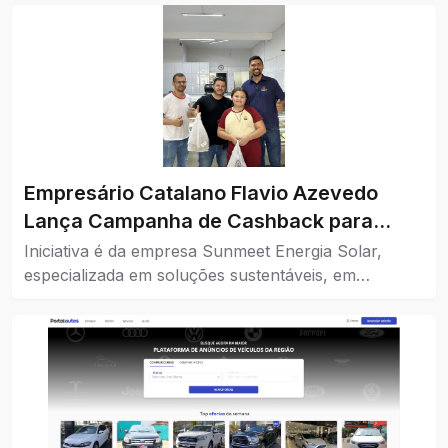
Empresário Catalano Flavio Azevedo
Lança Campanha de Cashback para
Impulsionar o Comércio da Cidade
Iniciativa é da empresa Sunmeet Energia Solar,
especializada em soluções sustentáveis, em
parceria com comércios da cidade.