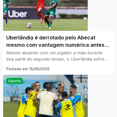
Uberlândia é derrotado pelo Abecat
mesmo com vantagem numérica antes
do mata-mata da Série D
Mesmo atuando com um jogador a mais durante
boa parte do segundo tempo, o Uberlândia sofre
gol nos minutos finais para o Abecat e encerra a
Postado em
15/06/2026
fase de grupos da Série D sem vencer há quatro
partidas.
Esporte