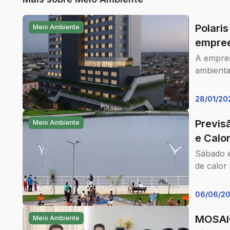
também no marketing.
Polari
Meio Ambiente
empree
A empre
ambienta
28/01/20
Previs
Meio Ambiente
e Calo
Sábado e
de calor 
06/06/2
MOSAIC
Meio Ambiente