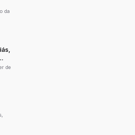
ão da
iás,
er de
s,