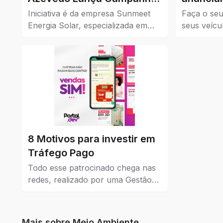
de Cashback para
Iniciativa é da empresa Sunmeet
Faça o seu
Impulsionar o Comércio da
Energia Solar, especializada em
seus veícu
soluções sustentáveis, em parceria
Confira aq
Cidade
com comércios da cidade.
à venda em
8 Motivos para investir em
Tráfego Pago
Todo esse patrocinado chega nas
redes, realizado por uma Gestão
de Tráfego Pago que dá resultados
reais para a empresa que coloca
como estratégia de venda e
Mais sobre
Meio Ambiente