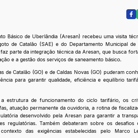
o Básico de Uberlândia (Aresan) recebeu uma visita téc
goto de Catalão (SAE) e do Departamento Municipal de
az parte da integração técnica da Aresan, que busca fort
ação e a gestão dos serviços de saneamento básico.
quias de Catalão (GO) e de Caldas Novas (GO) puderam con
ncia para garantir qualidade, eficiência e equilíbrio tarif
estrutura de funcionamento do ciclo tarifário, os crit
fas, atuação permanente da ouvidoria, a rotina de fiscaliz
ulatória desenvolvido pela Aresan para garantir a transp
isões regulatórias. Também debateram sobre os desafios
 contexto das exigências estabelecidas pelo Marco L