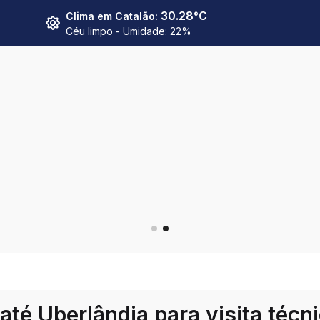
30.28
°C
Clima em
Catalão
:
Céu limpo
- Umidade:
22
%
té Uberlândia para visita técn