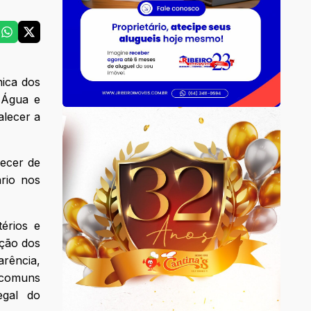
nica dos
 Água e
alecer a
hecer de
ário nos
érios e
ação dos
arência,
 comuns
egal do