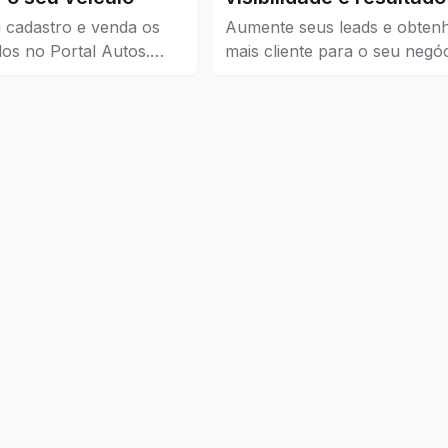
seu negócio
 cadastro e venda os
Aumente seus leads e obten
los no Portal Autos.
mais cliente para o seu negóc
ui os veículos que estão
Guia Catalão veio para traze
 Catalão.
visibilidade para empresas, 
e instituições de todos os níve
pequena, média e grande.