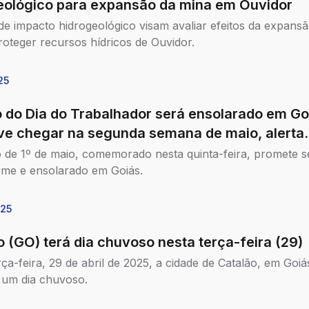
eológico para expansão da mina em Ouvidor
de impacto hidrogeológico visam avaliar efeitos da expans
roteger recursos hídricos de Ouvidor.
25
o do Dia do Trabalhador será ensolarado em Go
eve chegar na segunda semana de maio, alerta
go
o de 1º de maio, comemorado nesta quinta-feira, promete s
rme e ensolarado em Goiás.
025
o (GO) terá dia chuvoso nesta terça-feira (29)
ça-feira, 29 de abril de 2025, a cidade de Catalão, em Goiá
 um dia chuvoso.