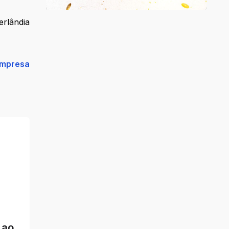
erlândia
empresa
 ao