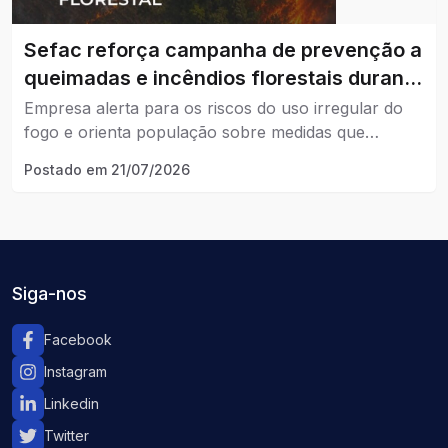
Sefac reforça campanha de prevenção a
queimadas e incêndios florestais durante
período de estiagem.
Empresa alerta para os riscos do uso irregular do
fogo e orienta população sobre medidas que
ajudam a evitar incêndios.
Postado em
21/07/2026
Siga-nos
Facebook
Instagram
Linkedin
Twitter