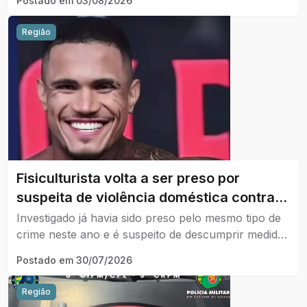
Postado em
03/08/2026
Região
Fisiculturista volta a ser preso por
suspeita de violência doméstica contra
ex-companheira em Uberlândia.
Investigado já havia sido preso pelo mesmo tipo de
crime neste ano e é suspeito de descumprir medida
protetiva.
Postado em
30/07/2026
Região