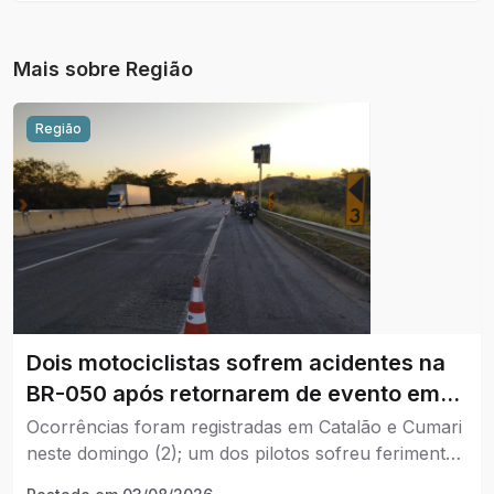
reais para a empresa que coloca como estratégia de
venda e também no marketing.
Mais sobre
Região
Região
Dois motociclistas sofrem acidentes na
BR-050 após retornarem de evento em
Brasília.
Ocorrências foram registradas em Catalão e Cumari
neste domingo (2); um dos pilotos sofreu ferimentos
graves.