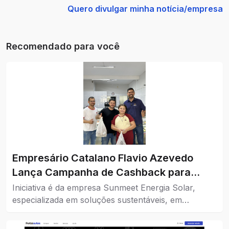
Quero divulgar minha notícia/empresa
Recomendado para você
Empresário Catalano Flavio Azevedo
Lança Campanha de Cashback para
Impulsionar o Comércio da Cidade
Iniciativa é da empresa Sunmeet Energia Solar,
especializada em soluções sustentáveis, em
parceria com comércios da cidade.