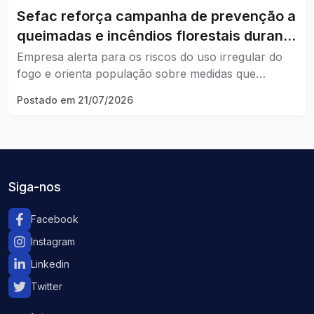
Sefac reforça campanha de prevenção a
queimadas e incêndios florestais durante
período de estiagem.
Empresa alerta para os riscos do uso irregular do
fogo e orienta população sobre medidas que
ajudam a evitar incêndios.
Postado em
21/07/2026
Siga-nos
Facebook
Instagram
Linkedin
Twitter