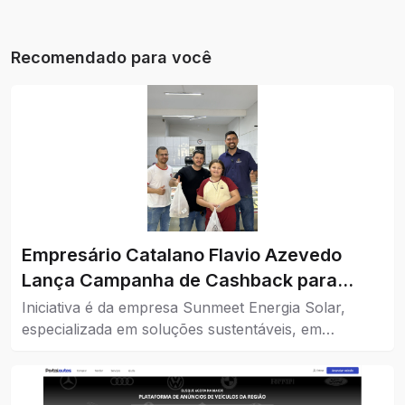
Recomendado para você
Empresário Catalano Flavio Azevedo
Lança Campanha de Cashback para
Impulsionar o Comércio da Cidade
Iniciativa é da empresa Sunmeet Energia Solar,
especializada em soluções sustentáveis, em
parceria com comércios da cidade.