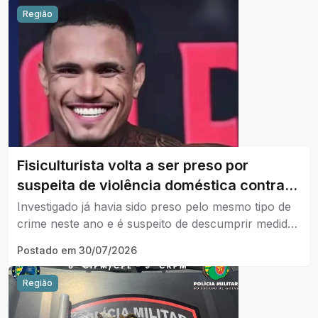
Região
Fisiculturista volta a ser preso por
suspeita de violência doméstica contra
ex-companheira em Uberlândia.
Investigado já havia sido preso pelo mesmo tipo de
crime neste ano e é suspeito de descumprir medida
protetiva.
Postado em
30/07/2026
Região