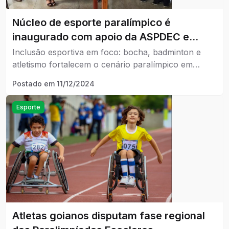
Núcleo de esporte paralímpico é
inaugurado com apoio da ASPDEC e
Secretaria de Esportes
Inclusão esportiva em foco: bocha, badminton e
atletismo fortalecem o cenário paralímpico em
Goiás.
Postado em
11/12/2024
Esporte
Atletas goianos disputam fase regional