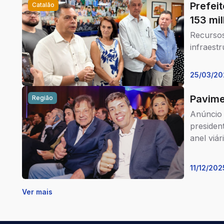
Prefei
Catalão
153 mi
Recursos
infraest
25/03/20
Pavime
Região
Anúncio f
president
anel viá
11/12/202
Ver mais