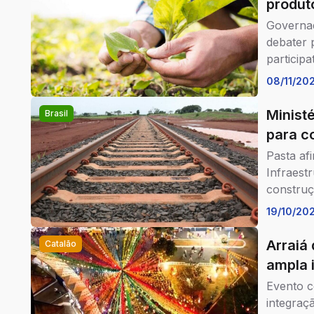
produt
Governad
debater 
participa
08/11/20
Minist
Brasil
para c
Pasta afi
Infraest
construç
19/10/20
Arraiá
Catalão
ampla 
Evento c
integraç