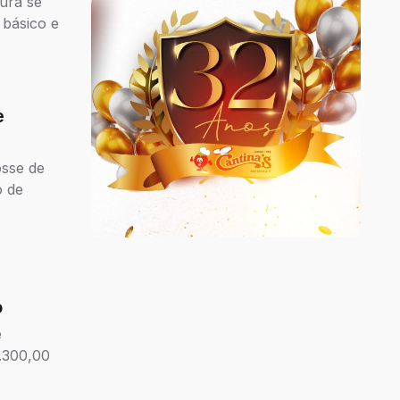
tura se
 básico e
e
osse de
o de
o
e
2.300,00