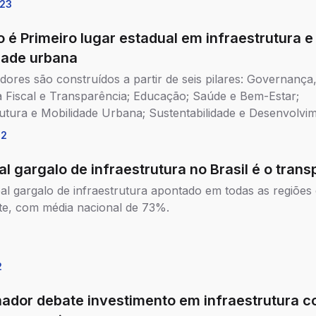
23
 é Primeiro lugar estadual em infraestrutura e
dade urbana
adores são construídos a partir de seis pilares: Governança
ia Fiscal e Transparência; Educação; Saúde e Bem-Estar;
rutura e Mobilidade Urbana; Sustentabilidade e Desenvolvi
nômico e Ordem Pública.
22
al gargalo de infraestrutura no Brasil é o trans
pal gargalo de infraestrutura apontado em todas as regiões 
te, com média nacional de 73%.
2
ador debate investimento em infraestrutura 