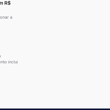
am R$
ionar a
o
nto inclui