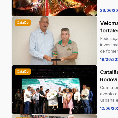
26/06/2
Veloma
Catalão
fortale
Federaçã
investim
de fome
19/06/20
Catalã
Catalão
Rodovi
Com a pr
evento d
urbana e
12/06/20