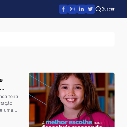
Buscar
nda feira
ntação
 de uma
e uma
ás.