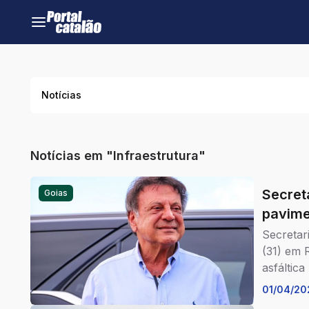
Notícias
Notícias em "Infraestrutura"
Secretário
Goias
pavimentação 
Secretari
(31) em 
asfáltic
importan
01/04/20
nova par