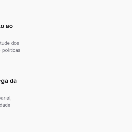
to ao
tude dos
políticas
ega da
arial,
idade