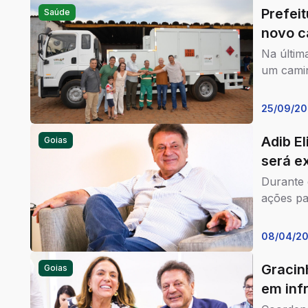
Prefeit
Saúde
novo c
Na última
um camin
25/09/20
Adib El
Goias
será e
Durante 
ações pa
08/04/2
Gracin
Goias
em inf