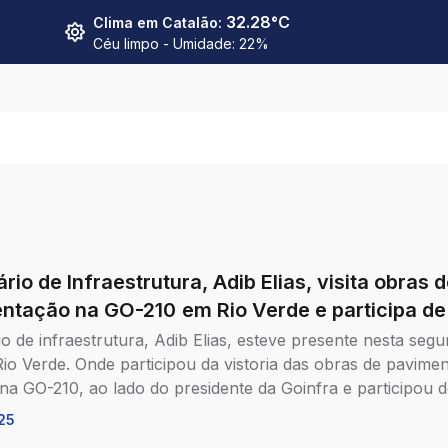
32.28
°C
Clima em
Catalão
:
Céu limpo
- Umidade:
22
%
 de Infraestrutura, Adib Elias, visita obras de
na GO-210 em Rio Verde e participa de
reunião na sede da Cooperativa COMIGO
o de infraestrutura, Adib Elias, esteve presente nesta segu
Rio Verde. Onde participou da vistoria das obras de pavime
a na GO-210, ao lado do presidente da Goinfra e participou
te reunião na sede da Cooperativa COMIGO para tratar d
25
ceria entre a Secretaria de Estado da Infraestrutura de Goi