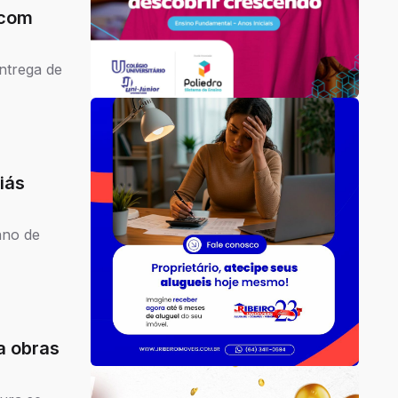
 com
entrega de
iás
ano de
a obras