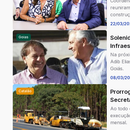
Coordena
reuniram
construç
22/03/20
Soleni
Goias
Infrae
Na próxi
Adib Eli
Goiás.
08/03/2
Prorro
Catalão
Secret
Ao todo 
execução
mensal.