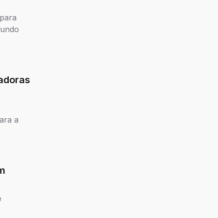
 para
 fundo
radoras
ara a
om
e