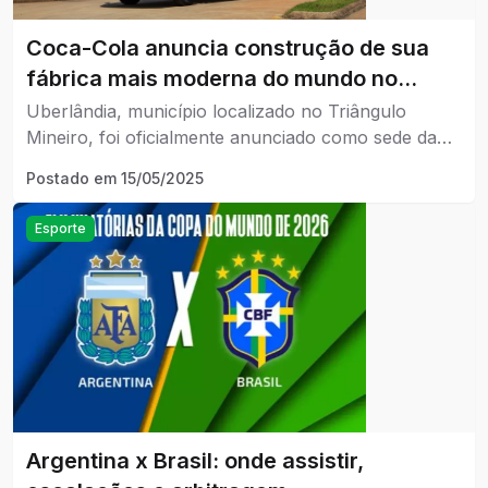
Coca-Cola anuncia construção de sua
fábrica mais moderna do mundo no
Brasil
Uberlândia, município localizado no Triângulo
Mineiro, foi oficialmente anunciado como sede da
futura unidade fabril mais moderna da Coca-Cola
Postado em
15/05/2025
no mundo.
Esporte
Argentina x Brasil: onde assistir,