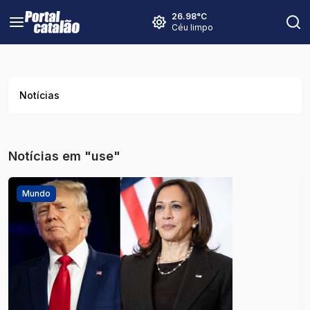
26.98
°C
Céu limpo
Notícias
Notícias em "use"
Mundo