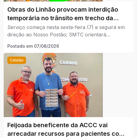
Obras do Linhão provocam interdição
temporária no trânsito em trecho da
Avenida Lamartine.
Serviço começa nesta sexta-feira (7) e seguirá em
direção ao Nosso Postão; SMTC orientará
motoristas durante os trabalhos.
Postado em
07/08/2026
Catalão
Feijoada beneficente da ACCC vai
arrecadar recursos para pacientes com