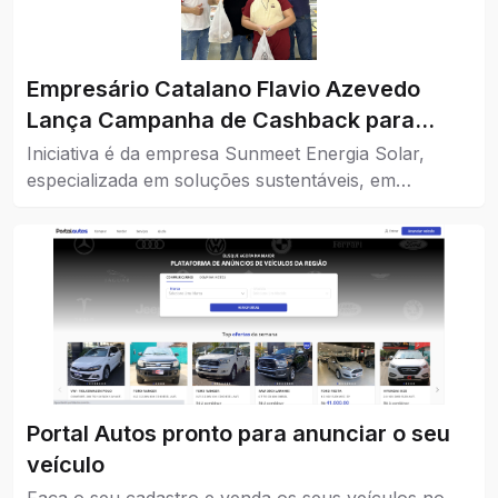
Empresário Catalano Flavio Azevedo
Lança Campanha de Cashback para
Impulsionar o Comércio da Cidade
Iniciativa é da empresa Sunmeet Energia Solar,
especializada em soluções sustentáveis, em
parceria com comércios da cidade.
Portal Autos pronto para anunciar o seu
veículo