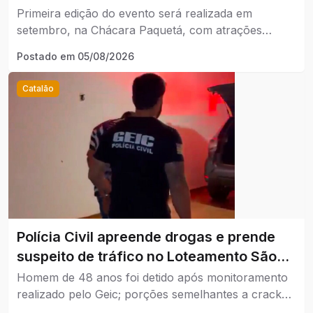
câncer em Catalão.
Primeira edição do evento será realizada em
setembro, na Chácara Paquetá, com atrações
musicais e venda limitada a 400 ingressos.
Postado em
05/08/2026
Catalão
Polícia Civil apreende drogas e prende
suspeito de tráfico no Loteamento São
Lucas, em Catalão.
Homem de 48 anos foi detido após monitoramento
realizado pelo Geic; porções semelhantes a crack
foram encontradas no imóvel.