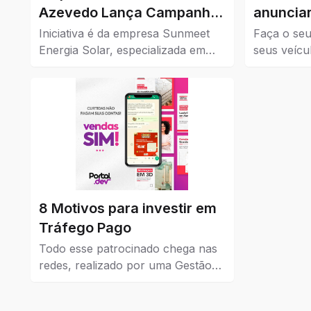
Azevedo Lança Campanha
anunciar
de Cashback para
Iniciativa é da empresa Sunmeet
Faça o seu
Impulsionar o Comércio da
Energia Solar, especializada em
seus veícu
soluções sustentáveis, em parceria
Confira aq
Cidade
com comércios da cidade.
à venda em
8 Motivos para investir em
Tráfego Pago
Todo esse patrocinado chega nas
redes, realizado por uma Gestão
de Tráfego Pago que dá resultados
reais para a empresa que coloca