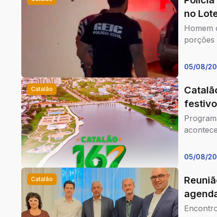
Polícia
no Lot
Homem de
porções 
05/08/2
Catalã
Catalão
festivo
Programa
acontece
05/08/2
Reuniã
Catalão
agenda
Encontro