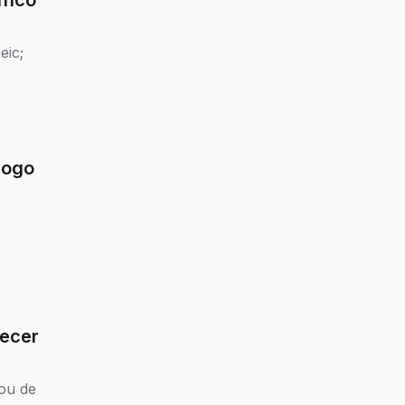
áfico
eic;
jogo
lecer
ou de