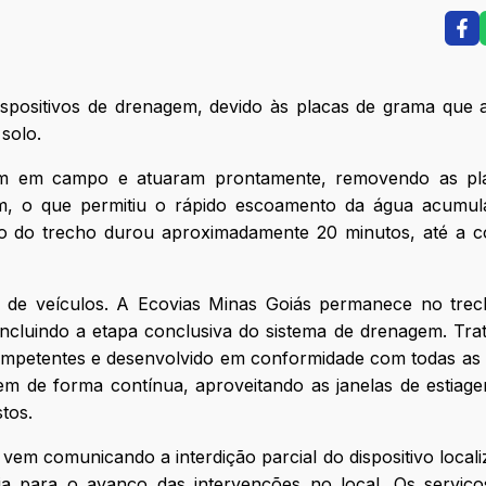
spositivos de drenagem, devido às placas de grama que 
solo.
vam em campo e atuaram prontamente, removendo as pl
em, o que permitiu o rápido escoamento da água acumul
ção do trecho durou aproximadamente 20 minutos, até a 
ão de veículos. A Ecovias Minas Goiás permanece no tre
incluindo a etapa conclusiva do sistema de drenagem. Tra
ompetentes e desenvolvido em conformidade com todas as
uem de forma contínua, aproveitando as janelas de estiag
tos.
 vem comunicando a interdição parcial do dispositivo local
ia para o avanço das intervenções no local. Os serviço