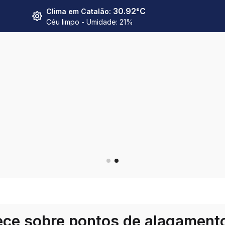
30.92
°C
Clima em
Catalão
:
Céu limpo
- Umidade:
21
%
ece sobre pontos de alagament