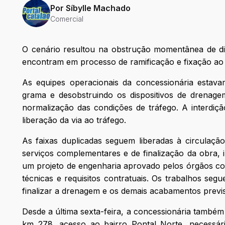
Por
Síbylle Machado
Comercial
O cenário resultou na obstrução momentânea de di
encontram em processo de ramificação e fixação ao 
As equipes operacionais da concessionária esta
grama e desobstruindo os dispositivos de drenag
normalização das condições de tráfego. A interdi
liberação da via ao tráfego.
As faixas duplicadas seguem liberadas à circulaç
serviços complementares e de finalização da obra, 
um projeto de engenharia aprovado pelos órgãos c
técnicas e requisitos contratuais. Os trabalhos seg
finalizar a drenagem e os demais acabamentos previs
Desde a última sexta-feira, a concessionária também
km 278, acesso ao bairro Pontal Norte, necessár