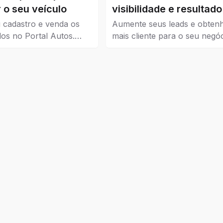
 o seu veículo
visibilidade e resultado
seu negócio
 cadastro e venda os
Aumente seus leads e obten
los no Portal Autos.
mais cliente para o seu negóc
ui os veículos que estão
Guia Catalão veio para traze
 Catalão.
visibilidade para empresas, 
e instituições de todos os níve
pequena, média e grande.