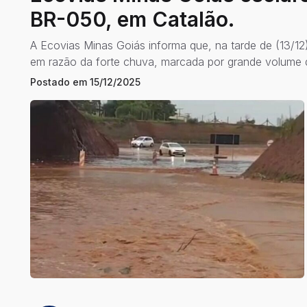
BR-050, em Catalão.
A Ecovias Minas Goiás informa que, na tarde de (13/1
em razão da forte chuva, marcada por grande volume 
Postado em
15/12/2025