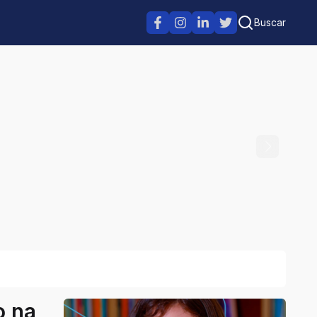
Buscar
o na