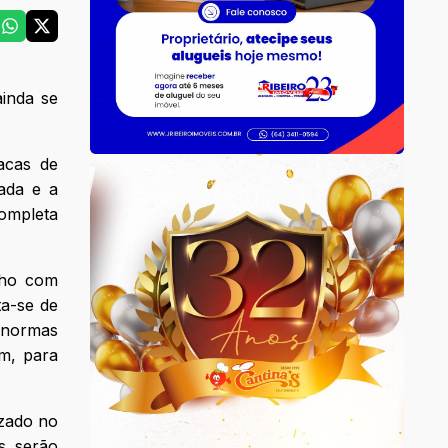
ainda se
acas de
ada e a
completa
cho com
ta-se de
 normas
em, para
izado no
s serão