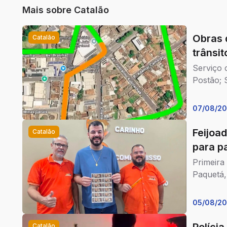
como estratégia de venda e
Mais sobre
Catalão
também no marketing.
Obras 
Catalão
trânsi
Serviço 
Postão; 
07/08/2
Feijoa
Catalão
para p
Primeira
Paquetá,
05/08/2
Catalão