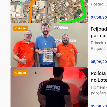
Postão; 
07/08/2
Feijoa
Catalão
para p
Primeira
Paquetá,
05/08/2
Polícia
Catalão
no Lot
Homem de
porções 
05/08/2