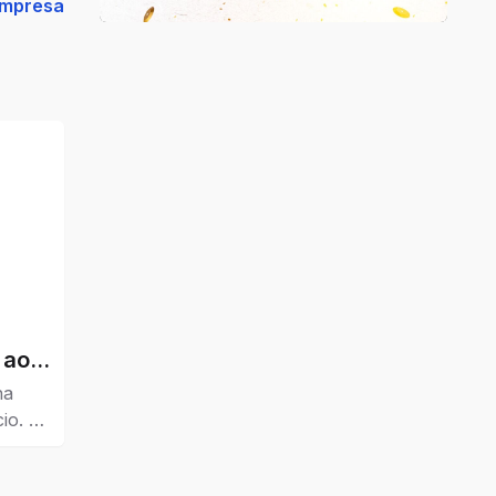
empresa
 ao
ha
io. O
r
marcas