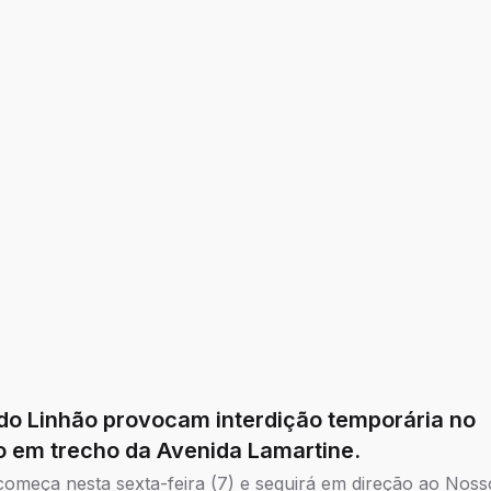
e instituições de todos os níve
pequena, média e grande.
do Linhão provocam interdição temporária no
to em trecho da Avenida Lamartine.
começa nesta sexta-feira (7) e seguirá em direção ao Noss