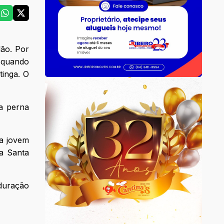
ão. Por
l quando
tinga. O
na perna
 a jovem
da Santa
 duração