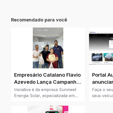
Recomendado para você
Empresário Catalano Flavio
Portal A
Azevedo Lança Campanha
anunciar
de Cashback para
Iniciativa é da empresa Sunmeet
Faça o seu
Impulsionar o Comércio da
Energia Solar, especializada em
seus veícu
soluções sustentáveis, em parceria
Confira aq
Cidade
com comércios da cidade.
à venda em