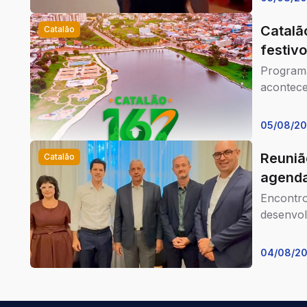
Catalã
Catalão
festivo
Programa
acontece
05/08/2
Reuniã
Catalão
agenda
Encontro
desenvol
04/08/2