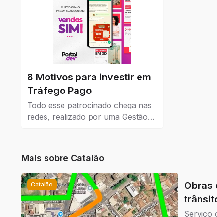
8 Motivos para investir em
Tráfego Pago
Todo esse patrocinado chega nas
redes, realizado por uma Gestão
de Tráfego Pago que dá resultados
reais para a empresa que coloca
como estratégia de venda e
Mais sobre
Catalão
também no marketing.
Obras 
Catalão
trânsi
Serviço 