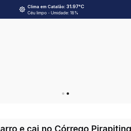
31.97
°C
Clima em
Catalão
:
Céu limpo
- Umidade:
18
%
arro e cai no Córrego Pirapitin