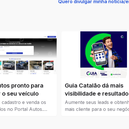
Quero divulgar minha notícia/
utos pronto para
Guia Catalão dá mais
 o seu veículo
visibilidade e resultado
seu negócio
 cadastro e venda os
Aumente seus leads e obten
los no Portal Autos.
mais cliente para o seu negóc
ui os veículos que estão
Guia Catalão veio para traze
 Catalão.
visibilidade para empresas, 