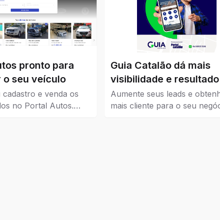
utos pronto para
Guia Catalão dá mais
 o seu veículo
visibilidade e resultado
seu negócio
 cadastro e venda os
Aumente seus leads e obten
los no Portal Autos.
mais cliente para o seu negóc
ui os veículos que estão
Guia Catalão veio para traze
 Catalão.
visibilidade para empresas, 
e instituições de todos os níve
pequena, média e grande.