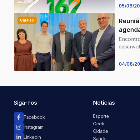
05/08/2
Reuniã
Catalão
agenda
Encontro
desenvol
04/08/2
Siga-nos
Notícias
Esporte
Facebook
Geek
Instagram
Cidade
Linkedin
Saúde