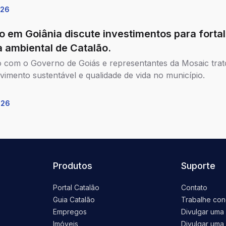
026
o em Goiânia discute investimentos para forta
 ambiental de Catalão.
 com o Governo de Goiás e representantes da Mosaic trat
vimento sustentável e qualidade de vida no município.
026
Produtos
Suporte
Portal Catalão
Contato
Guia Catalão
Trabalhe co
Empregos
Divulgar uma
Imóveis
Divulgar uma 