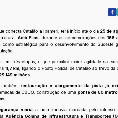
 conecta Catalão a Ipameri, terá início até o dia
25 de a
strutura,
Adib Elias
, durante as comemorações dos
166 
sta como estratégica para o desenvolvimento do Sudeste 
ulação.
s em três etapas, o que permitirá maior agilidade na ex
ará
11,7 km
, ligando o Posto Policial de Catalão ao trevo da
R$ 149 milhões
.
as também
restauração e alargamento da pista já exi
camadas de CBUQ, construção de uma
ponte de 60 metro
nos
.
egurança viária
a uma rodovia marcada pelo intenso t
 da
Agência Goiana de Infraestrutura e Transportes (G