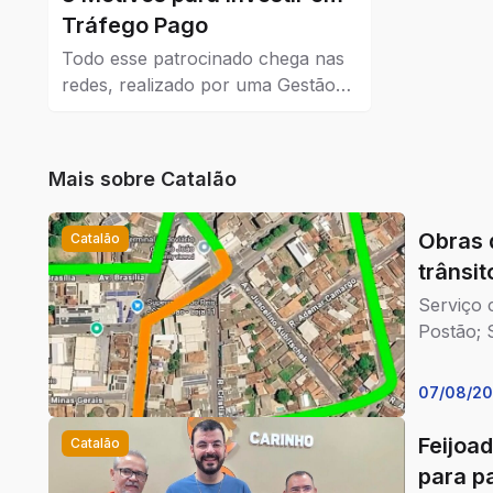
Tráfego Pago
Todo esse patrocinado chega nas
redes, realizado por uma Gestão
de Tráfego Pago que dá resultados
reais para a empresa que coloca
como estratégia de venda e
Mais sobre
Catalão
também no marketing.
Obras 
Catalão
trânsi
Serviço 
Postão; 
07/08/2
Feijoa
Catalão
para p