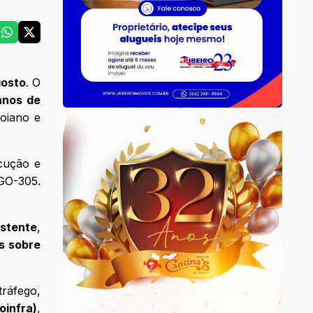
gosto
. O
anos de
goiano e
ecução e
 GO-305.
stente
,
s sobre
ráfego,
oinfra)
,