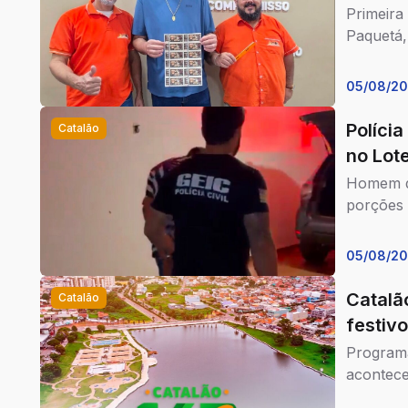
Primeira
Paquetá,
05/08/2
Polícia
Catalão
no Lot
Homem de
porções 
05/08/2
Catalã
Catalão
festivo
Programa
acontece