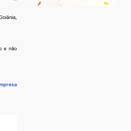
Goiânia,
to e não
empresa