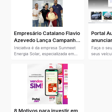
Empresário Catalano Flavio
Portal A
Azevedo Lança Campanha
anunciar
de Cashback para
Iniciativa é da empresa Sunmeet
Faça o seu
Impulsionar o Comércio da
Energia Solar, especializada em
seus veícu
soluções sustentáveis, em parceria
Confira aq
Cidade
com comércios da cidade.
à venda em
8 Motivos para investir em