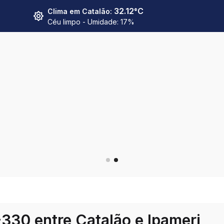
32.12
°C
Clima em
Catalão
:
Céu limpo
- Umidade:
17
%
330 entre Catalão e Ipameri