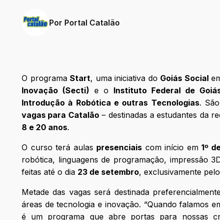
Por
Portal Catalão
O programa
Start
, uma iniciativa do
Goiás Social
em
Inovação (Secti)
e o
Instituto Federal de Goiás
Introdução à Robótica e outras Tecnologias
. Sã
vagas para Catalão
– destinadas a estudantes da red
8 e 20 anos
.
O curso terá aulas
presenciais
com início em
1º d
robótica, linguagens de programação, impressão 3D, r
feitas até o dia
23 de setembro
, exclusivamente pelo
Metade das vagas será destinada preferencialment
áreas de tecnologia e inovação. “Quando falamos em
é um programa que abre portas para nossas cri