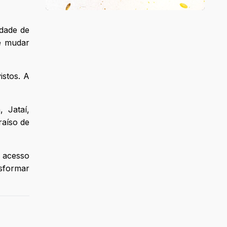
idade de
de mudar
istos. A
, Jataí,
raíso de
o acesso
sformar