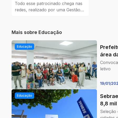
Todo esse patrocinado chega nas
redes, realizado por uma Gestão
de Tráfego Pago que dá resultados
reais para a empresa que coloca
como estratégia de venda e
Mais sobre
Educação
também no marketing.
Prefei
Educação
área d
Convocad
letivo
19/01/20
Sebrae
Educação
8,8 mi
Seleção 
cidades 