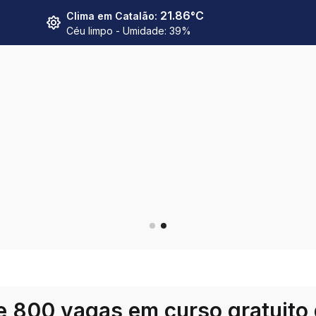
21.86
°C
Clima em
Catalão
:
Céu limpo
- Umidade:
39
%
de 800 vagas em curso gratuito