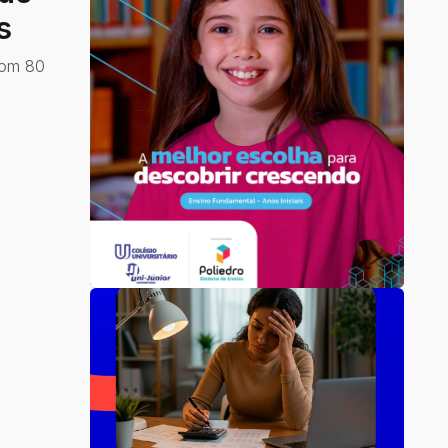
s
 com 80