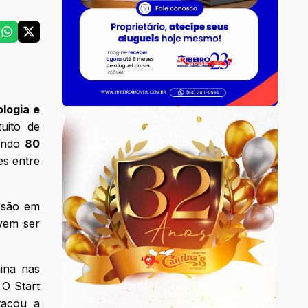
logia e
uito de
uindo
80
es entre
rsão em
evem ser
ina nas
 O Start
tacou a