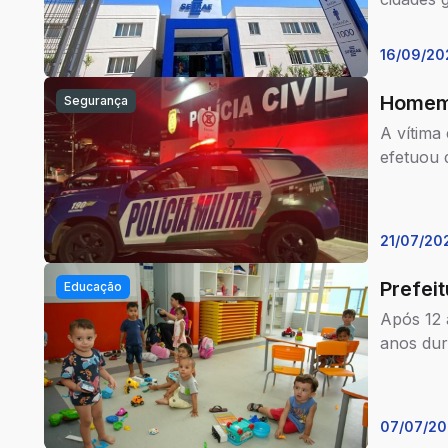
16/09/20
Homem 
Segurança
A vítima
efetuou 
21/07/20
Prefei
Educação
Após 12 
anos dur
07/07/20