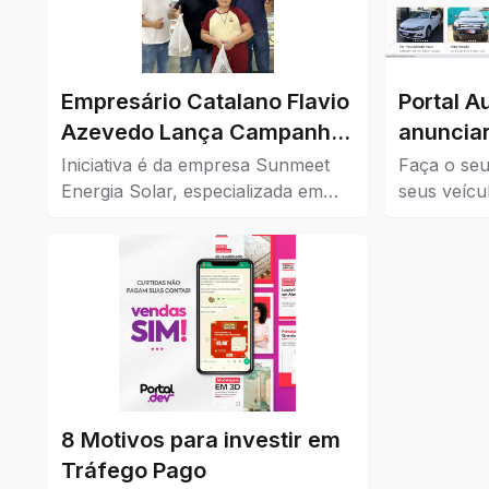
Empresário Catalano Flavio
Portal A
Azevedo Lança Campanha
anunciar
de Cashback para
Iniciativa é da empresa Sunmeet
Faça o seu
Impulsionar o Comércio da
Energia Solar, especializada em
seus veícu
soluções sustentáveis, em parceria
Confira aq
Cidade
com comércios da cidade.
à venda em
8 Motivos para investir em
Tráfego Pago