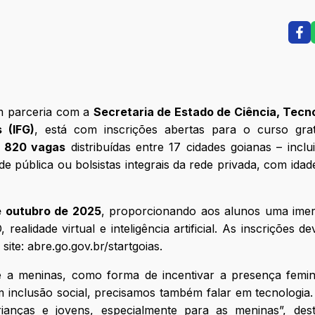
 parceria com a
Secretaria de Estado de Ciência, Tecno
 (IFG)
, está com inscrições abertas para o curso grat
o
820 vagas
distribuídas entre 17 cidades goianas – incl
e pública ou bolsistas integrais da rede privada, com idad
e outubro de 2025
, proporcionando aos alunos uma ime
ealidade virtual e inteligência artificial. As inscrições d
 site:
abre.go.gov.br/startgoias
.
e a meninas, como forma de incentivar a presença femin
 inclusão social, precisamos também falar em tecnologia.
anças e jovens, especialmente para as meninas”, des