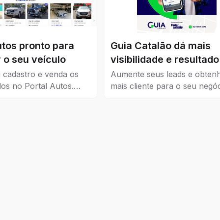
utos pronto para
Guia Catalão dá mais
 o seu veículo
visibilidade e resultado
seu negócio
 cadastro e venda os
Aumente seus leads e obten
los no Portal Autos.
mais cliente para o seu negóc
ui os veículos que estão
Guia Catalão veio para traze
 Catalão.
visibilidade para empresas, 
e instituições de todos os níve
pequena, média e grande.