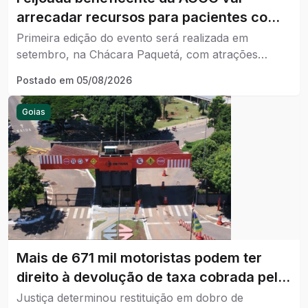
arrecadar recursos para pacientes com
câncer em Catalão.
Primeira edição do evento será realizada em
setembro, na Chácara Paquetá, com atrações
musicais e venda limitada a 400 ingressos.
Postado em
05/08/2026
Goias
Mais de 671 mil motoristas podem ter
direito à devolução de taxa cobrada pelo
Detran-GO.
Justiça determinou restituição em dobro de