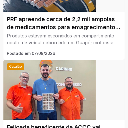
PRF apreende cerca de 2,2 mil ampolas
de medicamentos para emagrecimento
na BR-060
Produtos estavam escondidos em compartimento
oculto de veículo abordado em Guapó; motorista de
42 anos foi preso em flagrante.
Postado em
07/08/2026
Catalão
Feijoada beneficente da ACCC vai