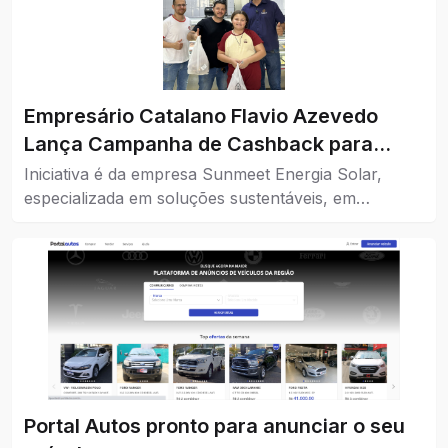
Empresário Catalano Flavio Azevedo
Lança Campanha de Cashback para
Impulsionar o Comércio da Cidade
Iniciativa é da empresa Sunmeet Energia Solar,
especializada em soluções sustentáveis, em
parceria com comércios da cidade.
Portal Autos pronto para anunciar o seu