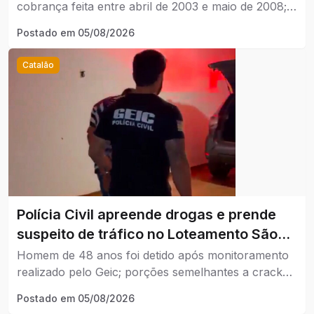
cobrança feita entre abril de 2003 e maio de 2008;
pagamentos ainda não foram iniciados.
Postado em
05/08/2026
Catalão
Polícia Civil apreende drogas e prende
suspeito de tráfico no Loteamento São
Lucas, em Catalão.
Homem de 48 anos foi detido após monitoramento
realizado pelo Geic; porções semelhantes a crack
foram encontradas no imóvel.
Postado em
05/08/2026