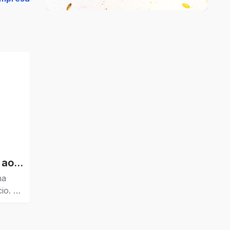
 ao
ha
io. O
r
marcas
is,