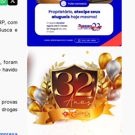
DRP, com
Busca e
s, foram
o havido
s provas
r drogas
empresa