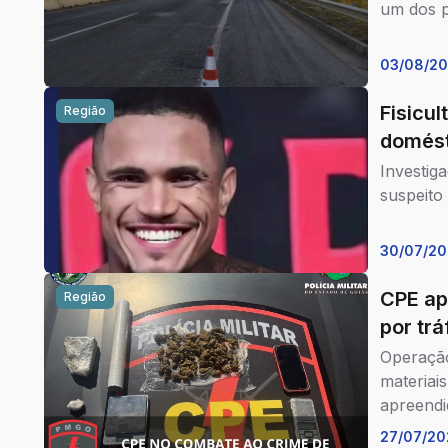
um dos p
03/08/2
Fisicul
Região
domést
Investig
suspeito
30/07/2
CPE ap
Região
por tr
Operação
materiai
apreendi
27/07/20