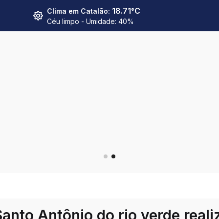
18.71
°C
Clima em
Catalão
:
Céu limpo
- Umidade:
40
%
anto Antônio do rio verde reali