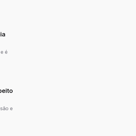
ia
 e é
eito
isão e