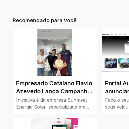
Recomendado para você
Empresário Catalano Flavio
Portal A
Azevedo Lança Campanha
anunciar
de Cashback para
Iniciativa é da empresa Sunmeet
Faça o seu
Impulsionar o Comércio da
Energia Solar, especializada em
seus veícu
soluções sustentáveis, em parceria
Confira aq
Cidade
com comércios da cidade.
à venda em