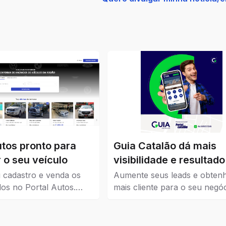
utos pronto para
Guia Catalão dá mais
 o seu veículo
visibilidade e resultado
seu negócio
 cadastro e venda os
Aumente seus leads e obten
los no Portal Autos.
mais cliente para o seu negóc
ui os veículos que estão
Guia Catalão veio para traze
 Catalão.
visibilidade para empresas, 
e instituições de todos os níve