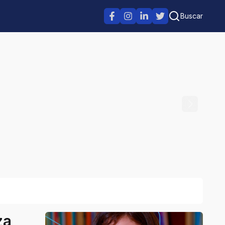
Buscar
za