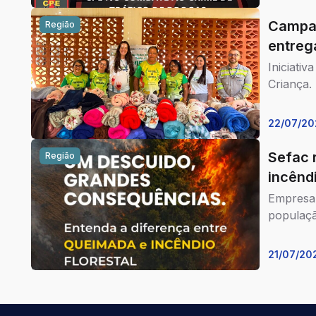
Campan
Região
entreg
Iniciati
Criança.
22/07/20
Sefac 
Região
incênd
Empresa 
populaçã
21/07/20