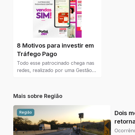
8 Motivos para investir em
Tráfego Pago
Todo esse patrocinado chega nas
redes, realizado por uma Gestão
de Tráfego Pago que dá resultados
reais para a empresa que coloca
como estratégia de venda e
Mais sobre
Região
também no marketing.
Dois m
Região
retorn
Ocorrênc