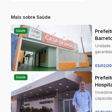
de Tráfego Pago que dá resultados
reais para a empresa que coloca
como estratégia de venda e
Mais sobre
Saúde
também no marketing.
Prefei
Saúde
Barret
Unidade 
garantid
03/02/2
Prefei
Saúde
Hospit
Investim
capacida