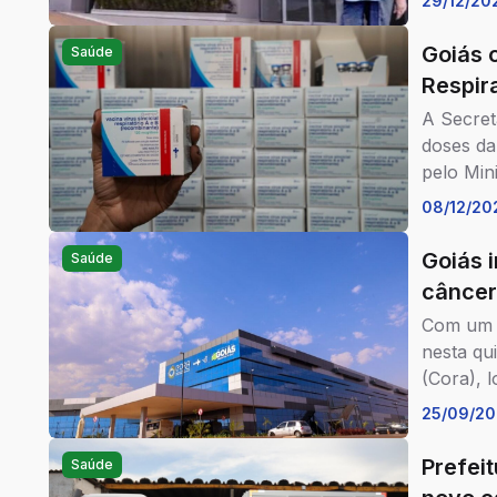
29/12/20
Goiás 
Saúde
Respir
A Secret
doses da
pelo Mini
estado.
08/12/20
Goiás 
Saúde
câncer 
Com um i
nesta qu
(Cora), 
25/09/20
Prefeit
Saúde