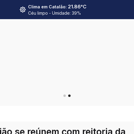
21.86
°C
Clima em
Catalão
:
Céu limpo
- Umidade:
39
%
ião se reúnem com reitoria da