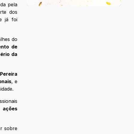
ada pela
rte dos
e já foi
alhes do
ento de
tério da
Pereira
onais
, e
idade.
ssionais
s ações
ar sobre