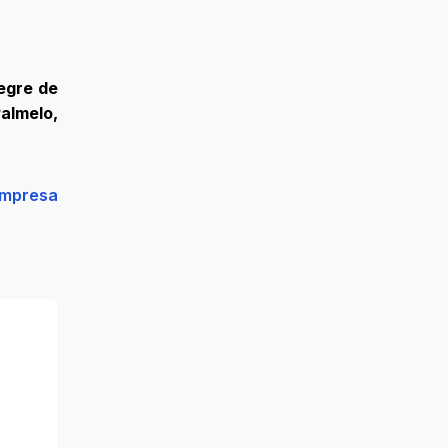
egre de
almelo,
empresa