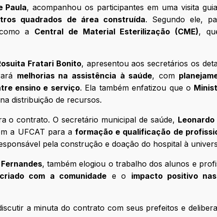
e Paula
, acompanhou os participantes em uma visita gui
tros quadrados de área construída
. Segundo ele, pa
, como a
Central de Material Esterilização (CME)
, qu
suita Fratari Bonito
, apresentou aos secretários os det
rará
melhorias na assistência à saúde
, com
planejam
tre ensino e serviço
. Ela também enfatizou que o
Minis
na distribuição de recursos.
ra o contrato. O secretário municipal de saúde,
Leonardo 
 com a UFCAT para a
formação e qualificação de profissi
responsável pela construção e doação do hospital à univers
a Fernandes
, também elogiou o trabalho dos alunos e profi
 criado com a comunidade
e o
impacto positivo na
iscutir a minuta do contrato com seus prefeitos e deliber