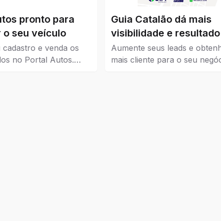
utos pronto para
Guia Catalão dá mais
 o seu veículo
visibilidade e resultado
seu negócio
 cadastro e venda os
Aumente seus leads e obten
los no Portal Autos.
mais cliente para o seu negóc
ui os veículos que estão
Guia Catalão veio para traze
 Catalão.
visibilidade para empresas, 
e instituições de todos os níve
pequena, média e grande.