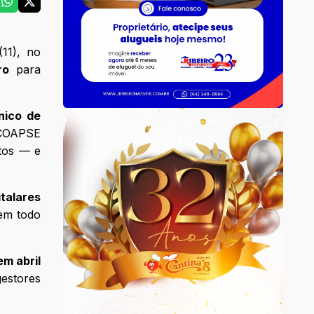
(11), no
ro
para
nico de
 COAPSE
ntos — e
talares
 em todo
em abril
estores