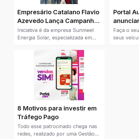
Empresário Catalano Flavio
Portal A
Azevedo Lança Campanha
anunciar
de Cashback para
Iniciativa é da empresa Sunmeet
Faça o seu
Impulsionar o Comércio da
Energia Solar, especializada em
seus veícu
soluções sustentáveis, em parceria
Confira aq
Cidade
com comércios da cidade.
à venda em
8 Motivos para investir em
Tráfego Pago
Todo esse patrocinado chega nas
redes, realizado por uma Gestão