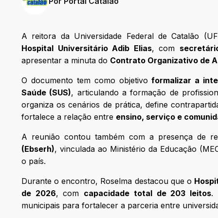
Por
Portal Catalão
A reitora da Universidade Federal de Catalão (
Hospital Universitário Adib Elias
, com
secretár
apresentar a minuta do
Contrato Organizativo de 
O documento tem como objetivo
formalizar a int
Saúde (SUS)
, articulando a formação de profissi
organiza os cenários de prática, define contrapart
fortalece a relação entre
ensino, serviço e comuni
A reunião contou também com a presença de re
(Ebserh)
, vinculada ao Ministério da Educação (MEC
o país.
Durante o encontro, Roselma destacou que o
Hospit
de 2026
, com
capacidade total de 203 leitos
.
municipais para fortalecer a parceria entre universi