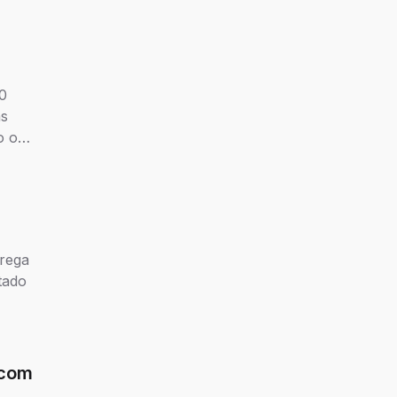
0
as
o o
trega
tado
 com