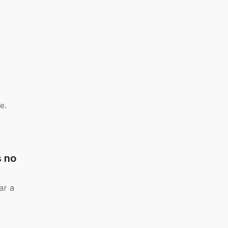
e.
s no
ar a